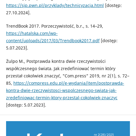
https://sjp.pwn.pl/przyklady/technicyzacja.html
[dostęp:
27.10.2024].
TrendBook 2017. Porzeczywistość, b.r., s. 14–29,
https://hatalska.com/wp-
content/uploads/2017/03/Trendbook2017.pdf
[dostęp:
5.07.2023].
Żulpo M., Postprawda kontra dwie rzeczywistości
współczesnego świata. Jak zredefiniować termin który
przestał cokolwiek znaczyć, "Com.press” 2019, nr 2(1), s. 72–
85,
https://compress.edu.pl/e-wydania/item/postprawda-
kontra-dwie-rzeczywistosci-wspolczesnego-swiata-jak-
zredefiniowac-termin-ktory-przestal-cokolwiek-znaczyc
[dostęp: 5.07.2023].