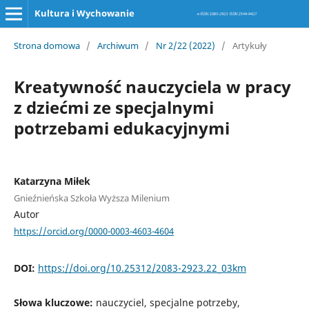
Kultura i Wychowanie
Strona domowa
/
Archiwum
/
Nr 2/22 (2022)
/
Artykuły
Kreatywność nauczyciela w pracy
z dziećmi ze specjalnymi
potrzebami edukacyjnymi
Katarzyna Miłek
Gnieźnieńska Szkoła Wyższa Milenium
Autor
https://orcid.org/0000-0003-4603-4604
DOI:
https://doi.org/10.25312/2083-2923.22_03km
Słowa kluczowe:
nauczyciel, specjalne potrzeby,