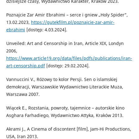
dzisiejsze czasy, Wydawnictwo Karakter, Kraków 2023.
Poznajcie Zar Amir Ebrahimi – serce i gniew „Holy Spider”,
13.02.2023,
https://gutekfilm.pl/poznajcie-zar-amir-
ebrahimi
[dostęp: 4.03.2024].
Unveiled: Art and Censorship in Iran, Article XIX, Londyn
2006,
https://www.article19.org/data/files/pdfs/publications/iran-
art-censorship.pdf
[dostęp: 29.02.2024].
Vannuccini V., Różowy to kolor Persji. Sen o islamskiej
demokracji, Warszawskie Wydawnictwo Literackie Muza,
Warszawa 2007.
Wiącek E., Rozstania, powroty, tajemnice – autorskie kino
Asghara Farhadiego, Wydawnictwo Attyka, Kraków 2013.
Akrami J., A Cinema of discontent [film], Jam-Hi Productions,
USA, Iran 2013.