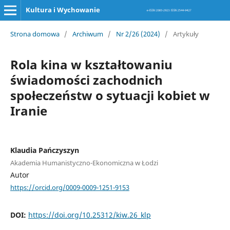
Kultura i Wychowanie
Strona domowa
/
Archiwum
/
Nr 2/26 (2024)
/
Artykuły
Rola kina w kształtowaniu
świadomości zachodnich
społeczeństw o sytuacji kobiet w
Iranie
Klaudia Pańczyszyn
Akademia Humanistyczno-Ekonomiczna w Łodzi
Autor
https://orcid.org/0009-0009-1251-9153
DOI:
https://doi.org/10.25312/kiw.26_klp