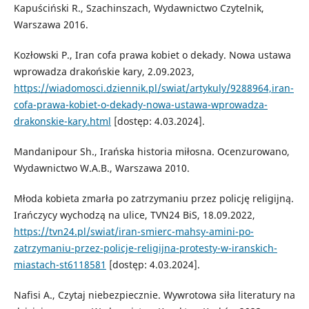
Kapuściński R., Szachinszach, Wydawnictwo Czytelnik,
Warszawa 2016.
Kozłowski P., Iran cofa prawa kobiet o dekady. Nowa ustawa
wprowadza drakońskie kary, 2.09.2023,
https://wiadomosci.dziennik.pl/swiat/artykuly/9288964,iran-
cofa-prawa-kobiet-o-dekady-nowa-ustawa-wprowadza-
drakonskie-kary.html
[dostęp: 4.03.2024].
Mandanipour Sh., Irańska historia miłosna. Ocenzurowano,
Wydawnictwo W.A.B., Warszawa 2010.
Młoda kobieta zmarła po zatrzymaniu przez policję religijną.
Irańczycy wychodzą na ulice, TVN24 BiS, 18.09.2022,
https://tvn24.pl/swiat/iran-smierc-mahsy-amini-po-
zatrzymaniu-przez-policje-religijna-protesty-w-iranskich-
miastach-st6118581
[dostęp: 4.03.2024].
Nafisi A., Czytaj niebezpiecznie. Wywrotowa siła literatury na