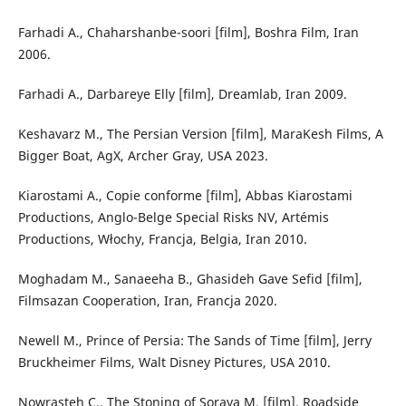
Farhadi A., Chaharshanbe-soori [film], Boshra Film, Iran
2006.
Farhadi A., Darbareye Elly [film], Dreamlab, Iran 2009.
Keshavarz M., The Persian Version [film], MaraKesh Films, A
Bigger Boat, AgX, Archer Gray, USA 2023.
Kiarostami A., Copie conforme [film], Abbas Kiarostami
Productions, Anglo-Belge Special Risks NV, Artémis
Productions, Włochy, Francja, Belgia, Iran 2010.
Moghadam M., Sanaeeha B., Ghasideh Gave Sefid [film],
Filmsazan Cooperation, Iran, Francja 2020.
Newell M., Prince of Persia: The Sands of Time [film], Jerry
Bruckheimer Films, Walt Disney Pictures, USA 2010.
Nowrasteh C., The Stoning of Soraya M. [film], Roadside