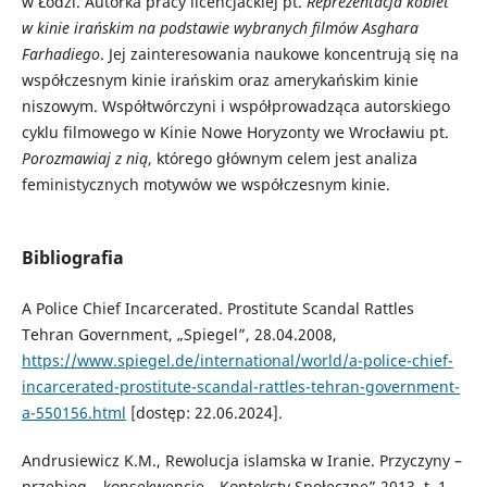
w Łodzi. Autorka pracy licencjackiej pt.
Reprezentacja kobiet
w kinie irańskim na podstawie wybranych filmów Asghara
Farhadiego
. Jej zainteresowania naukowe koncentrują się na
współczesnym kinie irańskim oraz amerykańskim kinie
niszowym. Współtwórczyni i współprowadząca autorskiego
cyklu filmowego w Kinie Nowe Horyzonty we Wrocławiu pt.
Porozmawiaj z nią
, którego głównym celem jest analiza
feministycznych motywów we współczesnym kinie.
Bibliografia
A Police Chief Incarcerated. Prostitute Scandal Rattles
Tehran Government, „Spiegel”, 28.04.2008,
https://www.spiegel.de/international/world/a-police-chief-
incarcerated-prostitute-scandal-rattles-tehran-government-
a-550156.html
[dostęp: 22.06.2024].
Andrusiewicz K.M., Rewolucja islamska w Iranie. Przyczyny –
przebieg – konsekwencje, „Konteksty Społeczne” 2013, t. 1,