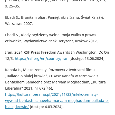
s. 25–35.
Ebadi S., Broniłam ofiar. Pamiętniki z Iranu, Świat Książki,
Warszawa 2007.
Ebadi S., Kiedy będziemy wolne: moja walka o prawa
człowieka, Wydawnictwo Znak Horyzont, Kraków 2017.
Iran, 2024 RSF Press Freedom Awards In Washington, Dc On
12/3,
https://rsf.org/en/country/iran
[dostęp: 13.06.2024].
Kanafa Ł., Mleko zemsty. Rozmowa z twórcami filmu
„Ballada o białej krowie”. Łukasz Kanafa w rozmowie z
Behtashem Sanaeehą oraz Maryam Moghaddam, „Kultura
Liberalna” 2021, nr 672(46),
https://kulturaliberalna.pl/2021/11/23/mleko-zemsty-
wywiad-behtash-sanaeeha-maryam-moghaddam-ballada-o-
bialej-krowie/
[dostęp: 4.03.2024].