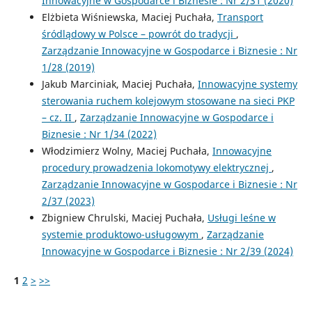
Innowacyjne w Gospodarce i Biznesie : Nr 2/31 (2020)
Elżbieta Wiśniewska, Maciej Puchała,
Transport
śródlądowy w Polsce – powrót do tradycji
,
Zarządzanie Innowacyjne w Gospodarce i Biznesie : Nr
1/28 (2019)
Jakub Marciniak, Maciej Puchała,
Innowacyjne systemy
sterowania ruchem kolejowym stosowane na sieci PKP
– cz. II
,
Zarządzanie Innowacyjne w Gospodarce i
Biznesie : Nr 1/34 (2022)
Włodzimierz Wolny, Maciej Puchała,
Innowacyjne
procedury prowadzenia lokomotywy elektrycznej
,
Zarządzanie Innowacyjne w Gospodarce i Biznesie : Nr
2/37 (2023)
Zbigniew Chrulski, Maciej Puchała,
Usługi leśne w
systemie produktowo-usługowym
,
Zarządzanie
Innowacyjne w Gospodarce i Biznesie : Nr 2/39 (2024)
1
2
>
>>