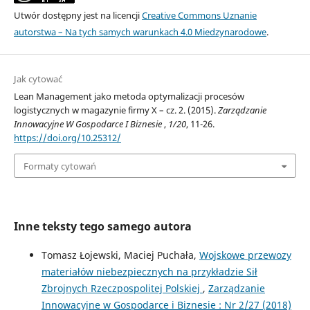
Utwór dostępny jest na licencji
Creative Commons Uznanie
autorstwa – Na tych samych warunkach 4.0 Miedzynarodowe
.
Jak cytować
Lean Management jako metoda optymalizacji procesów
logistycznych w magazynie firmy X – cz. 2. (2015).
Zarządzanie
Innowacyjne W Gospodarce I Biznesie
,
1/20
, 11-26.
https://doi.org/10.25312/
Formaty cytowań
Inne teksty tego samego autora
Tomasz Łojewski, Maciej Puchała,
Wojskowe przewozy
materiałów niebezpiecznych na przykładzie Sił
Zbrojnych Rzeczpospolitej Polskiej
,
Zarządzanie
Innowacyjne w Gospodarce i Biznesie : Nr 2/27 (2018)