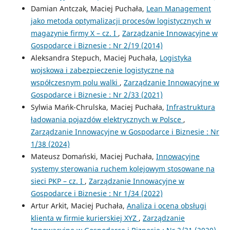
Damian Antczak, Maciej Puchała,
Lean Management
jako metoda optymalizacji procesów logistycznych w
magazynie firmy X – cz. I
,
Zarządzanie Innowacyjne w
Gospodarce i Biznesie : Nr 2/19 (2014)
Aleksandra Stepuch, Maciej Puchała,
Logistyka
wojskowa i zabezpieczenie logistyczne na
współczesnym polu walki
,
Zarządzanie Innowacyjne w
Gospodarce i Biznesie : Nr 2/33 (2021)
Sylwia Mańk-Chrulska, Maciej Puchała,
Infrastruktura
ładowania pojazdów elektrycznych w Polsce
,
Zarządzanie Innowacyjne w Gospodarce i Biznesie : Nr
1/38 (2024)
Mateusz Domański, Maciej Puchała,
Innowacyjne
systemy sterowania ruchem kolejowym stosowane na
sieci PKP – cz. I
,
Zarządzanie Innowacyjne w
Gospodarce i Biznesie : Nr 1/34 (2022)
Artur Arkit, Maciej Puchała,
Analiza i ocena obsługi
klienta w firmie kurierskiej XYZ
,
Zarządzanie