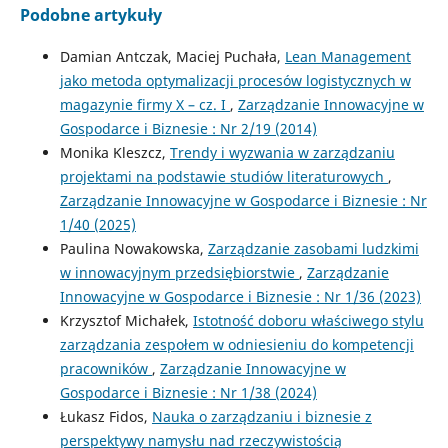
Podobne artykuły
Damian Antczak, Maciej Puchała,
Lean Management
jako metoda optymalizacji procesów logistycznych w
magazynie firmy X – cz. I
,
Zarządzanie Innowacyjne w
Gospodarce i Biznesie : Nr 2/19 (2014)
Monika Kleszcz,
Trendy i wyzwania w zarządzaniu
projektami na podstawie studiów literaturowych
,
Zarządzanie Innowacyjne w Gospodarce i Biznesie : Nr
1/40 (2025)
Paulina Nowakowska,
Zarządzanie zasobami ludzkimi
w innowacyjnym przedsiębiorstwie
,
Zarządzanie
Innowacyjne w Gospodarce i Biznesie : Nr 1/36 (2023)
Krzysztof Michałek,
Istotność doboru właściwego stylu
zarządzania zespołem w odniesieniu do kompetencji
pracowników
,
Zarządzanie Innowacyjne w
Gospodarce i Biznesie : Nr 1/38 (2024)
Łukasz Fidos,
Nauka o zarządzaniu i biznesie z
perspektywy namysłu nad rzeczywistością