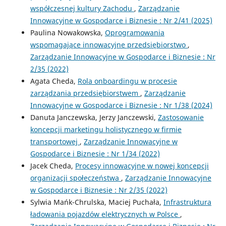
współczesnej kultury Zachodu
,
Zarządzanie
Innowacyjne w Gospodarce i Biznesie : Nr 2/41 (2025)
Paulina Nowakowska,
Oprogramowania
wspomagające innowacyjne przedsiębiorstwo
,
Zarządzanie Innowacyjne w Gospodarce i Biznesie : Nr
2/35 (2022)
Agata Cheda,
Rola onboardingu w procesie
zarządzania przedsiębiorstwem
,
Zarządzanie
Innowacyjne w Gospodarce i Biznesie : Nr 1/38 (2024)
Danuta Janczewska, Jerzy Janczewski,
Zastosowanie
koncepcji marketingu holistycznego w firmie
transportowej
,
Zarządzanie Innowacyjne w
Gospodarce i Biznesie : Nr 1/34 (2022)
Jacek Cheda,
Procesy innowacyjne w nowej koncepcji
organizacji społeczeństwa
,
Zarządzanie Innowacyjne
w Gospodarce i Biznesie : Nr 2/35 (2022)
Sylwia Mańk-Chrulska, Maciej Puchała,
Infrastruktura
ładowania pojazdów elektrycznych w Polsce
,