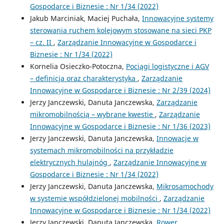
Gospodarce i Biznesie : Nr 1/34 (2022)
Jakub Marciniak, Maciej Puchała,
Innowacyjne systemy
sterowania ruchem kolejowym stosowane na sieci PKP
– cz. II
,
Zarządzanie Innowacyjne w Gospodarce i
Biznesie : Nr 1/34 (2022)
Kornelia Osieczko-Potoczna,
Pociągi logistyczne i AGV
– definicja oraz charakterystyka
,
Zarządzanie
Innowacyjne w Gospodarce i Biznesie : Nr 2/39 (2024)
Jerzy Janczewski, Danuta Janczewska,
Zarządzanie
mikromobilnością – wybrane kwestie
,
Zarządzanie
Innowacyjne w Gospodarce i Biznesie : Nr 1/36 (2023)
Jerzy Janczewski, Danuta Janczewska,
Innowacje w
systemach mikromobilności na przykładzie
elektrycznych hulajnóg
,
Zarządzanie Innowacyjne w
Gospodarce i Biznesie : Nr 1/34 (2022)
Jerzy Janczewski, Danuta Janczewska,
Mikrosamochody
w systemie współdzielonej mobilności
,
Zarządzanie
Innowacyjne w Gospodarce i Biznesie : Nr 1/34 (2022)
Jerzy Janczewski, Danuta Janczewska,
Rower