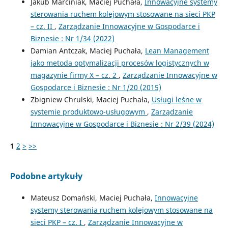
Jakub Marciniak, Maciej Puchała,
Innowacyjne systemy
sterowania ruchem kolejowym stosowane na sieci PKP
– cz. II
,
Zarządzanie Innowacyjne w Gospodarce i
Biznesie : Nr 1/34 (2022)
Damian Antczak, Maciej Puchała,
Lean Management
jako metoda optymalizacji procesów logistycznych w
magazynie firmy X – cz. 2
,
Zarządzanie Innowacyjne w
Gospodarce i Biznesie : Nr 1/20 (2015)
Zbigniew Chrulski, Maciej Puchała,
Usługi leśne w
systemie produktowo-usługowym
,
Zarządzanie
Innowacyjne w Gospodarce i Biznesie : Nr 2/39 (2024)
1
2
>
>>
Podobne artykuły
Mateusz Domański, Maciej Puchała,
Innowacyjne
systemy sterowania ruchem kolejowym stosowane na
sieci PKP – cz. I
,
Zarządzanie Innowacyjne w