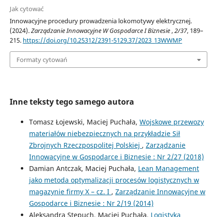
Jak cytować
Innowacyjne procedury prowadzenia lokomotywy elektrycznej.
(2024).
Zarządzanie Innowacyjne W Gospodarce I Biznesie
,
2/37
, 189–
215.
https://doi.org/10.25312/2391-5129.37/2023_13WWMP
Formaty cytowań
Inne teksty tego samego autora
Tomasz Łojewski, Maciej Puchała,
Wojskowe przewozy
materiałów niebezpiecznych na przykładzie Sił
Zbrojnych Rzeczpospolitej Polskiej
,
Zarządzanie
Innowacyjne w Gospodarce i Biznesie : Nr 2/27 (2018)
Damian Antczak, Maciej Puchała,
Lean Management
jako metoda optymalizacji procesów logistycznych w
magazynie firmy X – cz. I
,
Zarządzanie Innowacyjne w
Gospodarce i Biznesie : Nr 2/19 (2014)
Aleksandra Stepuch, Maciej Puchała,
Logistyka