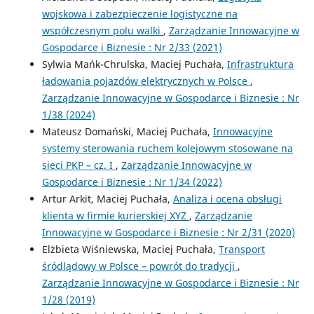
wojskowa i zabezpieczenie logistyczne na
współczesnym polu walki
,
Zarządzanie Innowacyjne w
Gospodarce i Biznesie : Nr 2/33 (2021)
Sylwia Mańk-Chrulska, Maciej Puchała,
Infrastruktura
ładowania pojazdów elektrycznych w Polsce
,
Zarządzanie Innowacyjne w Gospodarce i Biznesie : Nr
1/38 (2024)
Mateusz Domański, Maciej Puchała,
Innowacyjne
systemy sterowania ruchem kolejowym stosowane na
sieci PKP – cz. I
,
Zarządzanie Innowacyjne w
Gospodarce i Biznesie : Nr 1/34 (2022)
Artur Arkit, Maciej Puchała,
Analiza i ocena obsługi
klienta w firmie kurierskiej XYZ
,
Zarządzanie
Innowacyjne w Gospodarce i Biznesie : Nr 2/31 (2020)
Elżbieta Wiśniewska, Maciej Puchała,
Transport
śródlądowy w Polsce – powrót do tradycji
,
Zarządzanie Innowacyjne w Gospodarce i Biznesie : Nr
1/28 (2019)