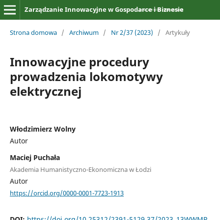
Zarządzanie Innowacyjne w Gospodarce i Biznesie
Strona domowa
/
Archiwum
/
Nr 2/37 (2023)
/
Artykuły
Innowacyjne procedury
prowadzenia lokomotywy
elektrycznej
Włodzimierz Wolny
Autor
Maciej Puchała
Akademia Humanistyczno-Ekonomiczna w Łodzi
Autor
https://orcid.org/0000-0001-7723-1913
DOI:
https://doi.org/10.25312/2391-5129.37/2023_13WWMP