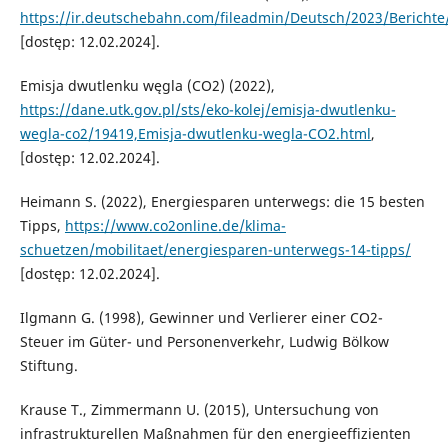
https://ir.deutschebahn.com/fileadmin/Deutsch/2023/Bericht
[dostęp: 12.02.2024].
Emisja dwutlenku węgla (CO2) (2022),
https://dane.utk.gov.pl/sts/eko-kolej/emisja-dwutlenku-
wegla-co2/19419,Emisja-dwutlenku-wegla-CO2.html
,
[dostęp: 12.02.2024].
Heimann S. (2022), Energiesparen unterwegs: die 15 besten
Tipps,
https://www.co2online.de/klima-
schuetzen/mobilitaet/energiesparen-unterwegs-14-tipps/
[dostęp: 12.02.2024].
Ilgmann G. (1998), Gewinner und Verlierer einer CO2-
Steuer im Güter- und Personenverkehr, Ludwig Bölkow
Stiftung.
Krause T., Zimmermann U. (2015), Untersuchung von
infrastrukturellen Maßnahmen für den energieeffizienten