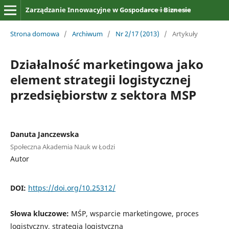
Zarządzanie Innowacyjne w Gospodarce i Biznesie
Strona domowa
/
Archiwum
/
Nr 2/17 (2013)
/
Artykuły
Działalność marketingowa jako
element strategii logistycznej
przedsiębiorstw z sektora MSP
Danuta Janczewska
Społeczna Akademia Nauk w Łodzi
Autor
DOI:
https://doi.org/10.25312/
Słowa kluczowe:
MŚP, wsparcie marketingowe, proces
logistyczny, strategia logistyczna