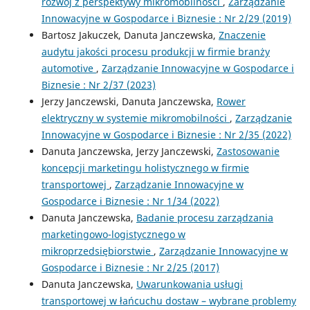
rozwój z perspektywy mikromobilności
,
Zarządzanie
Innowacyjne w Gospodarce i Biznesie : Nr 2/29 (2019)
Bartosz Jakuczek, Danuta Janczewska,
Znaczenie
audytu jakości procesu produkcji w firmie branży
automotive
,
Zarządzanie Innowacyjne w Gospodarce i
Biznesie : Nr 2/37 (2023)
Jerzy Janczewski, Danuta Janczewska,
Rower
elektryczny w systemie mikromobilności
,
Zarządzanie
Innowacyjne w Gospodarce i Biznesie : Nr 2/35 (2022)
Danuta Janczewska, Jerzy Janczewski,
Zastosowanie
koncepcji marketingu holistycznego w firmie
transportowej
,
Zarządzanie Innowacyjne w
Gospodarce i Biznesie : Nr 1/34 (2022)
Danuta Janczewska,
Badanie procesu zarządzania
marketingowo-logistycznego w
mikroprzedsiębiorstwie
,
Zarządzanie Innowacyjne w
Gospodarce i Biznesie : Nr 2/25 (2017)
Danuta Janczewska,
Uwarunkowania usługi
transportowej w łańcuchu dostaw – wybrane problemy