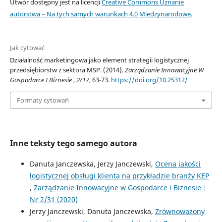
Utwór dostępny jest na licencji
Creative Commons Uznanie
autorstwa – Na tych samych warunkach 4.0 Miedzynarodowe
.
Jak cytować
Działalność marketingowa jako element strategii logistycznej
przedsiębiorstw z sektora MSP. (2014).
Zarządzanie Innowacyjne W
Gospodarce I Biznesie
,
2/17
, 63-73.
https://doi.org/10.25312/
Formaty cytowań
Inne teksty tego samego autora
Danuta Janczewska, Jerzy Janczewski,
Ocena jakości
logistycznej obsługi klienta na przykładzie branży KEP
,
Zarządzanie Innowacyjne w Gospodarce i Biznesie :
Nr 2/31 (2020)
Jerzy Janczewski, Danuta Janczewska,
Zrównoważony