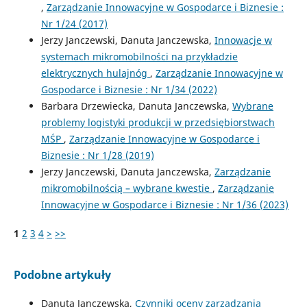
,
Zarządzanie Innowacyjne w Gospodarce i Biznesie :
Nr 1/24 (2017)
Jerzy Janczewski, Danuta Janczewska,
Innowacje w
systemach mikromobilności na przykładzie
elektrycznych hulajnóg
,
Zarządzanie Innowacyjne w
Gospodarce i Biznesie : Nr 1/34 (2022)
Barbara Drzewiecka, Danuta Janczewska,
Wybrane
problemy logistyki produkcji w przedsiębiorstwach
MŚP
,
Zarządzanie Innowacyjne w Gospodarce i
Biznesie : Nr 1/28 (2019)
Jerzy Janczewski, Danuta Janczewska,
Zarządzanie
mikromobilnością – wybrane kwestie
,
Zarządzanie
Innowacyjne w Gospodarce i Biznesie : Nr 1/36 (2023)
1
2
3
4
>
>>
Podobne artykuły
Danuta Janczewska,
Czynniki oceny zarządzania