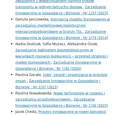
związanych z wykorzystaniem różnych trybów
transportu w jednym łańcuchu dostaw
,
Zarządzanie
Innowacyjne w Gospodarce i Biznesie : Nr 2/37 (2023)
Danuta Janczewska,
Koncepcja modelu biznesowego w
zarządzaniu marketingowo-logistycznym
mikroprzedsiębiorstwem w branży TSL
,
Zarządzanie
Innowacyjne w Gospodarce i Biznesie : Nr 2/19 (2014)
Nadia Dudziak, Sofia Mużacz, Aleksandra Osiak,
Zarządzanie gabinetem kosmetologicznym w
warunkach rosnącej konkurencji – przegląd strategii i
modeli biznesowych
,
Zarządzanie Innowacyjne w
Gospodarce i Biznesie : Nr 1/42 (2026)
Paulina Gocała,
Lider, zespół i organizacja w procesie
zmian
,
Zarządzanie Innowacyjne w Gospodarce i
Biznesie : Nr 2/37 (2023)
Paulina Nowakowska,
Nowe technologie w rozwoju i
zarządzaniu przedsiębiorstwem
,
Zarządzanie
Innowacyjne w Gospodarce i Biznesie : Nr 1/36 (2023)
Jacek Cheda,
Procesy innowacyjne w nowej koncepcji