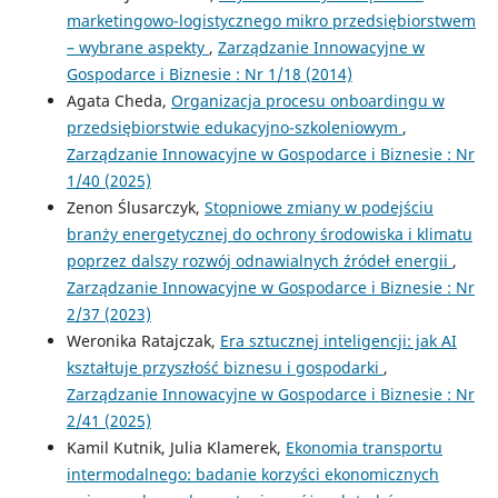
marketingowo-logistycznego mikro przedsiębiorstwem
– wybrane aspekty
,
Zarządzanie Innowacyjne w
Gospodarce i Biznesie : Nr 1/18 (2014)
Agata Cheda,
Organizacja procesu onboardingu w
przedsiębiorstwie edukacyjno-szkoleniowym
,
Zarządzanie Innowacyjne w Gospodarce i Biznesie : Nr
1/40 (2025)
Zenon Ślusarczyk,
Stopniowe zmiany w podejściu
branży energetycznej do ochrony środowiska i klimatu
poprzez dalszy rozwój odnawialnych źródeł energii
,
Zarządzanie Innowacyjne w Gospodarce i Biznesie : Nr
2/37 (2023)
Weronika Ratajczak,
Era sztucznej inteligencji: jak AI
kształtuje przyszłość biznesu i gospodarki
,
Zarządzanie Innowacyjne w Gospodarce i Biznesie : Nr
2/41 (2025)
Kamil Kutnik, Julia Klamerek,
Ekonomia transportu
intermodalnego: badanie korzyści ekonomicznych