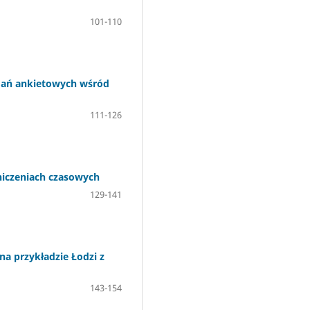
101-110
adań ankietowych wśród
111-126
niczeniach czasowych
129-141
na przykładzie Łodzi z
143-154