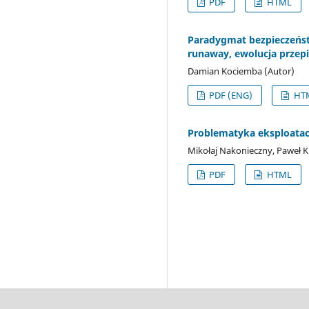
PDF
HTML
Paradygmat bezpieczeńst
runaway, ewolucja przep
Damian Kociemba (Autor)
PDF (ENG)
HTM
Problematyka eksploatacj
Mikołaj Nakonieczny, Paweł K
PDF
HTML