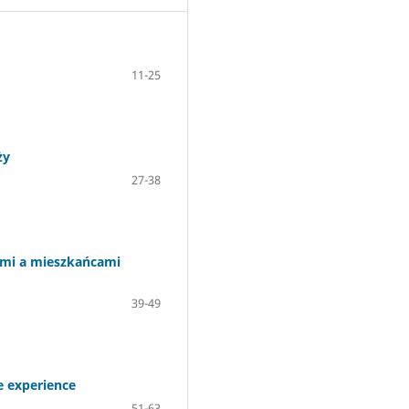
11-25
ży
27-38
nymi a mieszkańcami
39-49
e experience
51-63