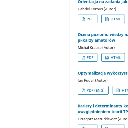
Orientacja na zadania ja
Gabriel Korbus (Autor)
PDF
HTML
Ocena poziomu wiedzy na
piłkarzy amatorów
Michał Krause (Autor)
PDF
HTML
Optymalizacja wykorzyst
Jan Fudali (Autor)
PDF (ENG)
HTM
Bariery i determinanty k
uwzględnieniem teorii T
Grzegorz Mazurkiewicz (Auto