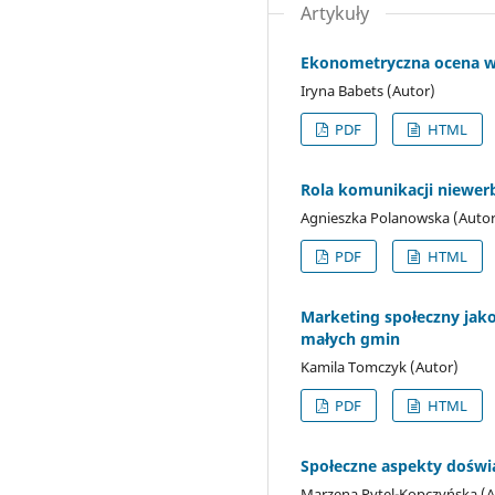
Artykuły
Ekonometryczna ocena wp
Iryna Babets (Autor)
PDF
HTML
Rola komunikacji niewer
Agnieszka Polanowska (Autor
PDF
HTML
Marketing społeczny jako
małych gmin
Kamila Tomczyk (Autor)
PDF
HTML
Społeczne aspekty doświ
Marzena Pytel-Kopczyńska (A