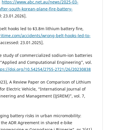
,
https://www.abc.net.au/news/2025-03-
fter-south-korean-plane-fire-battery-
: 23.01.2026].
lt hooks led to $3.8m lithium battery fire,
itime.com/accidents/wrong-belt-hooks-led-to-
accessed: 23.01.2025].
e study of commercialized sodium-ion batteries
, “Applied and Computational Engineering”, vol.
tps://doi.org/10.54254/2755-2721/26/20230838
023), A Review Paper on Comparison of Lithium
or Electric Vehicle, “International Journal of
gineering and Management (IJSREM)”, vol. 7,
ing battery risks in urban micromobility:
 the ADR Agreement in shared e-bike
Innowacyjne w Gospodarce i Biznesie”, nr 2(41),