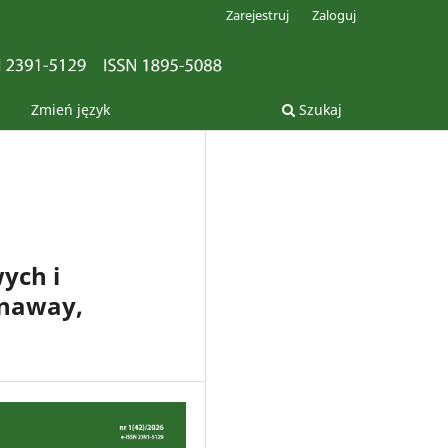
Zarejestruj
Zaloguj
Zmień język
Szukaj
ych i
unaway,