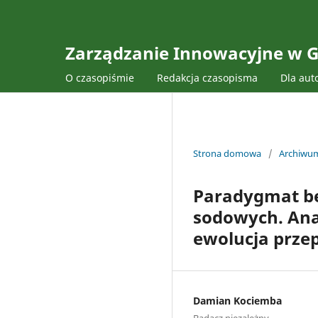
Zarządzanie Innowacyjne w G
O czasopiśmie
Redakcja czasopisma
Dla aut
Strona domowa
/
Archiwu
Paradygmat be
sodowych. Ana
ewolucja prze
Damian Kociemba
Badacz niezależny