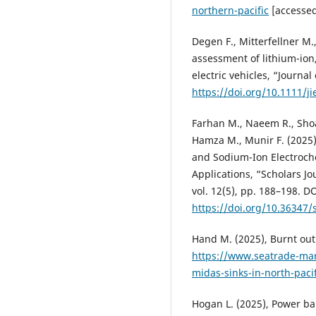
northern-pacific
[accessed
Degen F., Mitterfellner M.
assessment of lithium-ion,
electric vehicles, “Journal
https://doi.org/10.1111/ji
Farhan M., Naeem R., Shoa
Hamza M., Munir F. (2025
and Sodium-Ion Electroch
Applications, “Scholars Jo
vol. 12(5), pp. 188–198. DO
https://doi.org/10.36347/
Hand M. (2025), Burnt out
https://www.seatrade-mar
midas-sinks-in-north-pacif
Hogan L. (2025), Power ba