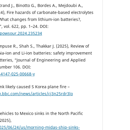
rand J., Binotto G., Bordes A., Mejdoubi A.,
024), Fire hazards of carbonate-based electrolytes
 What changes from lithium-ion batteries?,
, vol. 622, pp. 1–24. DOI:
.jpowsour.2024.235234
mpuse R., Shah S., Thakkar J. (2025), Review of
Na‑ion and Li‑ion batteries: safety improvement
tteries, “Journal of Engineering and Applied
 number 106. DOI:
s44147-025-00668-y
nk likely caused S Korea plane fire –
.bbc.com/news/articles/cj3n25rdr3lo
hicles to Mexico sinks in the North Pacific
(2025),
2025/06/24/us/morning-midas-ship-sinks-