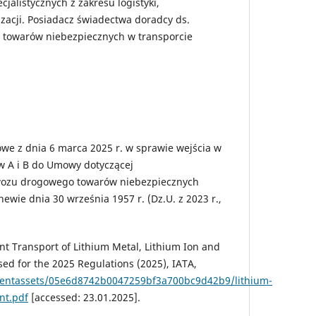
cjalistycznych z zakresu logistyki,
zacji. Posiadacz świadectwa doradcy ds.
 towarów niebezpiecznych w transporcie
we z dnia 6 marca 2025 r. w sprawie wejścia w
w A i B do Umowy dotyczącej
ozu drogowego towarów niebezpiecznych
ewie dnia 30 września 1957 r. (Dz.U. z 2023 r.,
t Transport of Lithium Metal, Lithium Ion and
sed for the 2025 Regulations (2025), IATA,
ntentassets/05e6d8742b0047259bf3a700bc9d42b9/lithium-
nt.pdf
[accessed: 23.01.2025].