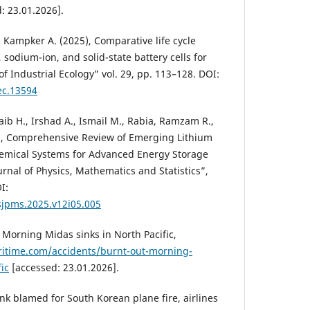
: 23.01.2026].
, Kampker A. (2025), Comparative life cycle
 sodium-ion, and solid-state battery cells for
 of Industrial Ecology” vol. 29, pp. 113–128. DOI:
ec.13594
ib H., Irshad A., Ismail M., Rabia, Ramzam R.,
), Comprehensive Review of Emerging Lithium
emical Systems for Advanced Energy Storage
urnal of Physics, Mathematics and Statistics”,
I:
sjpms.2025.v12i05.005
 Morning Midas sinks in North Pacific,
itime.com/accidents/burnt-out-morning-
ic
[accessed: 23.01.2026].
nk blamed for South Korean plane fire, airlines