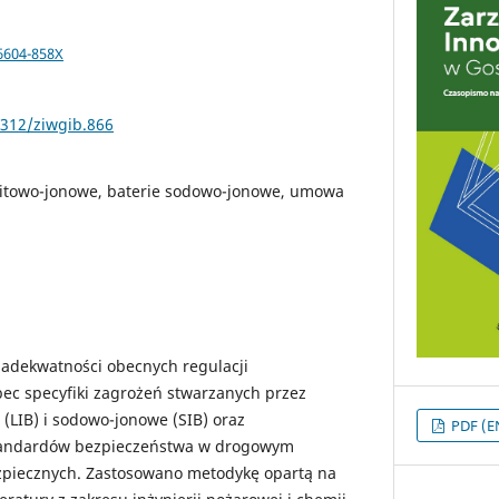
-6604-858X
5312/ziwgib.866
 litowo-jonowe, baterie sodowo-jonowe, umowa
 adekwatności obecnych regulacji
ec specyfiki zagrożeń stwarzanych przez
 (LIB) i sodowo-jonowe (SIB) oraz
PDF (E
tandardów bezpieczeństwa w drogowym
zpiecznych. Zastosowano metodykę opartą na