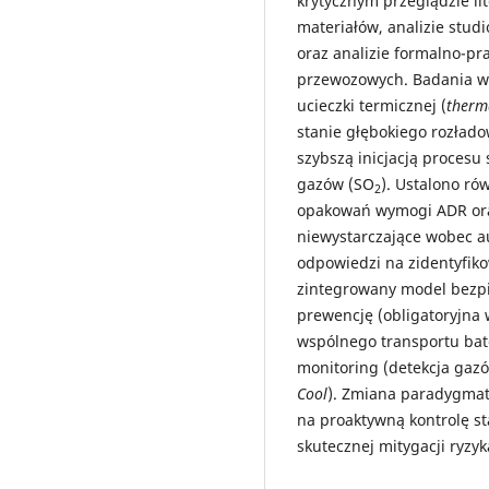
krytycznym przeglądzie lit
materiałów, analizie stu
oraz analizie formalno-p
przewozowych. Badania wyk
ucieczki termicznej (
therm
stanie głębokiego rozłado
szybszą inicjacją proces
gazów (SO
). Ustalono rów
2
opakowań wymogi ADR ora
niewystarczające wobec au
odpowiedzi na zidentyfik
zintegrowany model bezp
prewencję (obligatoryjna
wspólnego transportu bat
monitoring (detekcja gaz
Cool
). Zmiana paradygmat
na proaktywną kontrolę s
skutecznej mitygacji ryzyk