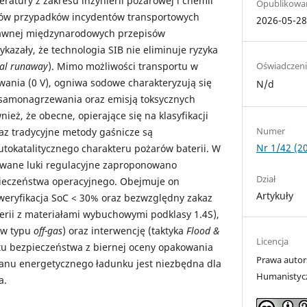
eratury z zakresu inżynierii pożarowej i chemii
Opublikowa
diów przypadków incydentów transportowych
2026-05-2
rawnej międzynarodowych przepisów
azały, że technologia SIB nie eliminuje ryzyka
Oświadczeni
al runaway
). Mimo możliwości transportu w
wania (0 V), ogniwa sodowe charakteryzują się
N/d
u samonagrzewania oraz emisją toksycznych
nież, że obecne, opierające się na klasyfikacji
Numer
z tradycyjne metody gaśnicze są
Nr 1/42 (2
tokatalitycznego charakteru pożarów baterii. W
owane luki regulacyjne zaproponowano
Dział
ieczeństwa operacyjnego. Obejmuje on
Artykuły
 weryfikacja SoC < 30% oraz bezwzględny zakaz
erii z materiałami wybuchowymi podklasy 1.4S),
ów typu
off-gas
) oraz interwencję (taktyka
Flood &
Licencja
u bezpieczeństwa z biernej oceny opakowania
Prawa autor
tanu energetycznego ładunku jest niezbędna dla
Humanistyc
a.