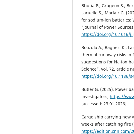
Bhutia P., Grugeon S., Bert
Laruelle S., Marlair G. (2
for sodium-ion batteries:
“Journal of Power Sources”
https://doi.org/10.1016/j
Boozula A., Bagheri K., La
thermal runaway risks in 
suggestions for Na‑ion ba
Science”, vol. 72, article
https://doi.org/10.1186/
Butler G. (2025), Power ba
investigators,
https://www
[accessed: 23.01.2026].
Cargo ship carrying new ve
weeks after catching fire 
https://edition.cnn.com/