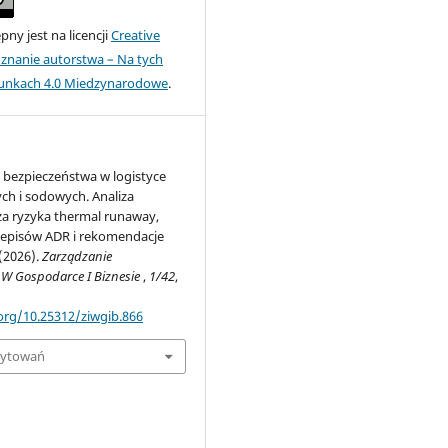
ny jest na licencji
Creative
nanie autorstwa – Na tych
unkach 4.0 Miedzynarodowe
.
bezpieczeństwa w logistyce
ch i sodowych. Analiza
 ryzyka thermal runaway,
zepisów ADR i rekomendacje
(2026).
Zarządzanie
 W Gospodarce I Biznesie
,
1/42
,
.org/10.25312/ziwgib.866
cytowań