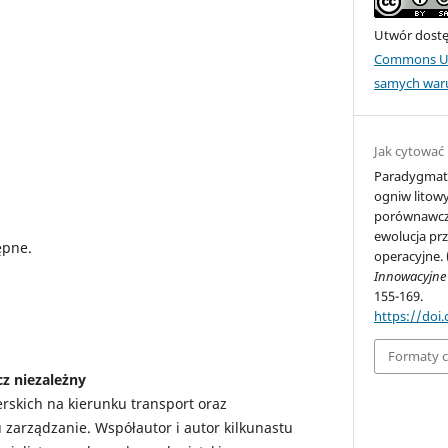
Utwór dostęp
Commons Uz
samych war
Jak cytować
Paradygmat 
ogniw litowy
porównawcza
ewolucja pr
ępne.
operacyjne. 
Innowacyjne
155-169.
https://doi
Formaty 
z niezależny
rskich na kierunku transport oraz
 zarządzanie. Współautor i autor kilkunastu