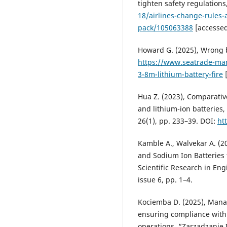
tighten safety regulations
18/airlines-change-rules-a
pack/105063388
[accessed
Howard G. (2025), Wrong be
https://www.seatrade-mar
3-8m-lithium-battery-fire
[
Hua Z. (2023), Comparativ
and lithium-ion batteries
26(1), pp. 233–39. DOI:
ht
Kamble A., Walvekar A. (2
and Sodium Ion Batteries f
Scientific Research in En
issue 6, pp. 1–4.
Kociemba D. (2025), Manag
ensuring compliance with
operations, “Zarządzanie 