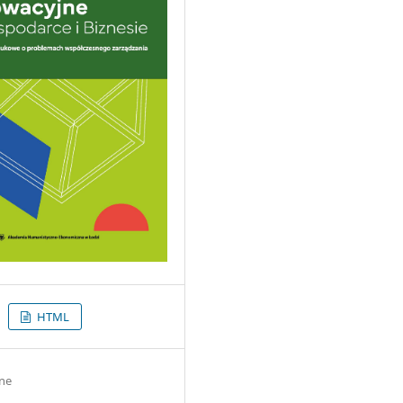
HTML
ne
8