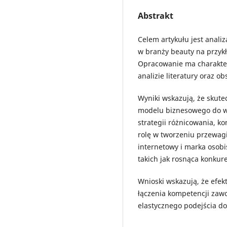
Abstrakt
Celem artykułu jest anali
w branży beauty na przyk
Opracowanie ma charakter
analizie literatury oraz o
Wyniki wskazują, że skute
modelu biznesowego do w
strategii różnicowania, ko
rolę w tworzeniu przewag
internetowy i marka osobi
takich jak rosnąca konkur
Wnioski wskazują, że efe
łączenia kompetencji zaw
elastycznego podejścia d