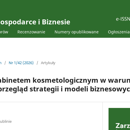
ospodarce i Biznesie
orów
Recenzowanie
Numery opublikowane
Ogłoszenia
m
/
Nr 1/42 (2026)
/
Artykuły
abinetem kosmetologicznym w warun
przegląd strategii i modeli biznesowy
ublinie