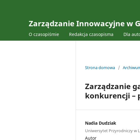
Zarządzanie Innowacyjne w G
O czasopiśmie
Redakcja czasopisma
Dla aut
Strona domowa
/
Archiwu
Zarządzanie g
konkurencji – 
Nadia Dudziak
Uniwersytet Przyrodniczy w L
Autor