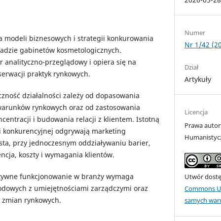
Numer
za modeli biznesowych i strategii konkurowania
Nr 1/42 (2
ładzie gabinetów kosmetologicznych.
 analityczno-przeglądowy i opiera się na
Dział
bserwacji praktyk rynkowych.
Artykuły
czność działalności zależy od dopasowania
arunków rynkowych oraz od zastosowania
Licencja
ncentracji i budowania relacji z klientem. Istotną
Prawa autor
i konkurencyjnej odgrywają marketing
Humanistyc
sta, przy jednoczesnym oddziaływaniu barier,
encja, koszty i wymagania klientów.
ktywne funkcjonowanie w branży wymaga
Utwór dostęp
odowych z umiejętnościami zarządczymi oraz
Commons Uz
o zmian rynkowych.
samych war