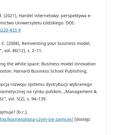
M. (2021), Handel internetowy: perspektywa e-
ictwo Uniwersytetu Łódzkiego. DOI:
8220-433-9
C. (2008), Reinventing your business model,
 vol. 86(12), s. 2–11.
ing the white space: Business model innovation
oston: Harvard Business School Publishing.
epcja rozwoju systemu dystrybucji wybranego
kosmetycznej na rynku polskim, „Management &
ć”, vol. 5(2), s. 94–139.
jmuje? (b.r.),
blog/kosmetologia-czym-sie-zajmuje/
[dostęp: