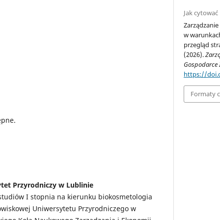
Jak cytować
Zarządzani
w warunkach
przegląd str
(2026).
Zarz
Gospodarce I
https://doi
Formaty 
ępne.
tet Przyrodniczy w Lublinie
studiów I stopnia na kierunku biokosmetologia
dowiskowej Uniwersytetu Przyrodniczego w