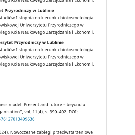
ckiego Koła Naukowego Zarządzania i Ekonomii.
et Przyrodniczy w Lublinie
studiów I stopnia na kierunku biokosmetologia
dowiskowej Uniwersytetu Przyrodniczego w
ckiego Koła Naukowego Zarządzania i Ekonomii.
rsytet Przyrodniczy w Lublinie
studiów I stopnia na kierunku biokosmetologia
dowiskowej Uniwersytetu Przyrodniczego w
ckiego Koła Naukowego Zarządzania i Ekonomii.
ness model: Present and future – beyond a
nisation”, vol. 11(4), s. 390–402. DOI:
1476127013499636
2024), Nowoczesne zabiegi przeciwstarzeniowe