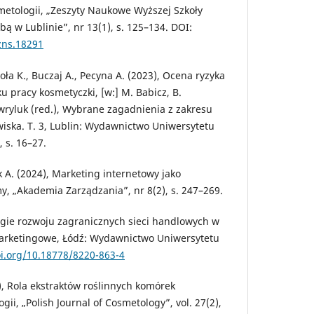
metologii, „Zeszyty Naukowe Wyższej Szkoły
ą w Lublinie”, nr 13(1), s. 125–134. DOI:
zns.18291
oła K., Buczaj A., Pecyna A. (2023), Ocena ryzyka
pracy kosmetyczki, [w:] M. Babicz, B.
ryluk (red.), Wybrane zagadnienia z zakresu
iska. T. 3, Lublin: Wydawnictwo Uniwersytetu
 s. 16–27.
k A. (2024), Marketing internetowy jako
, „Akademia Zarządzania”, nr 8(2), s. 247–269.
egie rozwoju zagranicznych sieci handlowych w
arketingowe, Łódź: Wydawnictwo Uniwersytetu
oi.org/10.18778/8220-863-4
), Rola ekstraktów roślinnych komórek
ii, „Polish Journal of Cosmetology”, vol. 27(2),