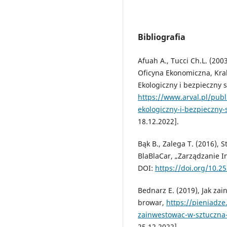
Bibliografia
Afuah A., Tucci Ch.L. (200
Oficyna Ekonomiczna, Kra
Ekologiczny i bezpieczny 
https://www.arval.pl/pub
ekologiczny-i-bezpieczny
18.12.2022].
Bąk B., Zalega T. (2016), 
BlaBlaCar, „Zarządzanie I
DOI:
https://doi.org/10.
Bednarz E. (2019), Jak za
browar,
https://pieniadze
zainwestowac-w-sztuczna-
25.12.2022].