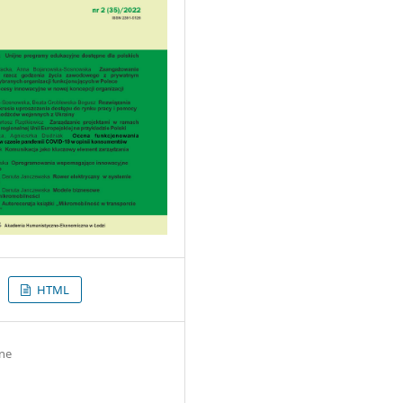
HTML
ne
2