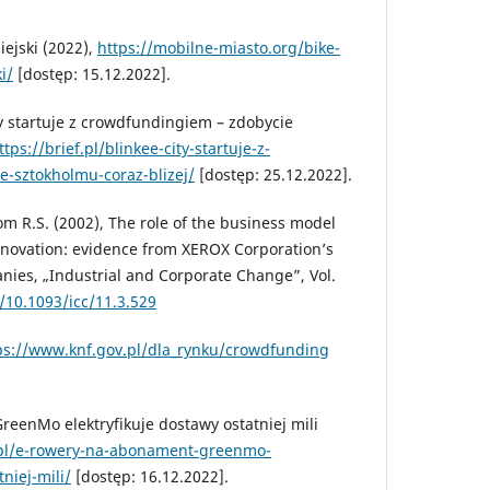
iejski (2022),
https://mobilne-miasto.org/bike-
i/
[dostęp: 15.12.2022].
ity startuje z crowdfundingiem – zdobycie
ttps://brief.pl/blinkee-city-startuje-z-
-sztokholmu-coraz-blizej/
[dostęp: 25.12.2022].
 R.S. (2002), The role of the business model
nnovation: evidence from XEROX Corporation’s
nies, „Industrial and Corporate Change”, Vol.
g/10.1093/icc/11.3.529
ps://www.knf.gov.pl/dla_rynku/crowdfunding
eenMo elektryfikuje dostawy ostatniej mili
.pl/e-rowery-na-abonament-greenmo-
niej-mili/
[dostęp: 16.12.2022].