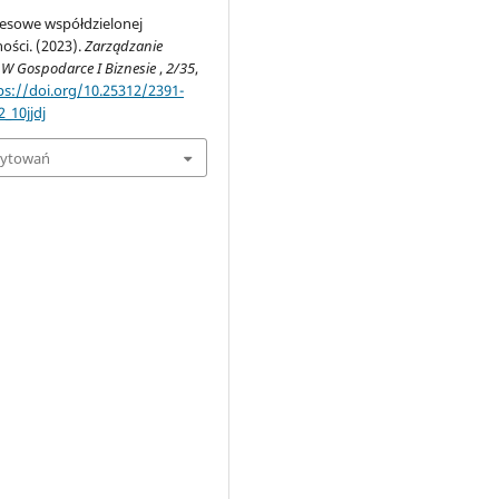
esowe współdzielonej
ości. (2023).
Zarządzanie
 W Gospodarce I Biznesie
,
2/35
,
ps://doi.org/10.25312/2391-
_10jjdj
cytowań