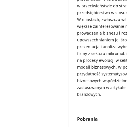
w przeciwieństwie do stra
przedsiębiorstwa w stosu
W miastach, zwłaszcza wś
większe zainteresowanie m
prowadzenia biznesu i ro
upowszechnianiem jej śro
prezentacja i analiza wy
firmy z sektora mikromob
na procesy ewolucji w sek
modeli biznesowych. W p
przydatność systematyzow
biznesowych współdzielo
zastosowanym w artykule b
branżowych.
Pobrania