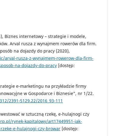
3), Biznes internetowy – strategie i modele,
ków. Arval rusza z wynajmem rowerów dla firm.
sposób na dojazdy do pracy (2020),
lic/arval-rusza-z-wynajmem-rowerow-dla-firm-
-sposob-na-dojazdy-do-pracy
[dostęp:
Strategie e-marketingu na przykładzie firmy
nnowacyjne w Gospodarce i Biznesie”, nr 1/22.
25312/2391-5129.22/2016_93-111
inwestować w sztuczną rzekę, e-hulajnogi czy
.rp.pl/rynek-kapitalowy/art17449951-jak-
rzeke-e-hulajnogi-czy-browar
[dostęp: