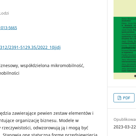
Łodzi
1013-5665
5312/2391-5129.35/2022_10jjdj
iznesowy, współdzielona mikromobilność,
obilności
PDF
ędzia zawierające pewien zestaw elementów i
Opublikowa
entujące organizację biznesu. Modele w
2023-03-2
y rzeczywistości, odwzorowują ją i mogą być
 Stanowią one statyczną formę przedsięwzięcia