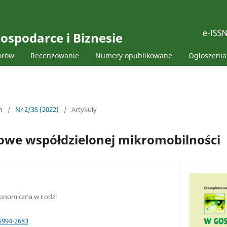
ospodarce i Biznesie
orów
Recenzowanie
Numery opublikowane
Ogłoszenia
m
/
Nr 2/35 (2022)
/
Artykuły
owe współdzielonej mikromobilności
onomiczna w Łodzi
6994-2683