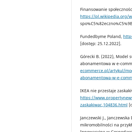
Finansowanie społecznośc
https://pl.wikipedia.org/
spo%C5%82eczno%C5%9Bci
Fundedbyme Poland,
htt
[dostęp: 25.12.2022].
Górecki B. (2022), Model 
abonamentowa w e-comm
ecommerce.pl/artykul/mo
abonamentowa-w-e-comm
IKEA nie przestaje zaskaki
https://www.propertynews
zaskakiwac,104836.html
[d
Janczewski J., Janczewska
mikromobilności na przykł
Innowacyjne w Gospodarce 