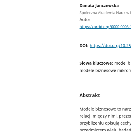
Danuta Janczewska
Społeczna Akademia Nauk w 
Autor
https://orcid.org/0000-0003-
DOI:
https://doi.org/10.2
Słowa kluczowe:
model b
modele biznesowe mikrom
Abstrakt
Modele biznesowe to narz
relacji między nimi, prez
przybliżeniu opisują cech
przedmiotem wielu badań.