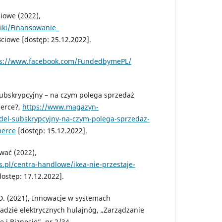
iowe (2022),
wiki/Finansowanie_
owe [dostęp: 25.12.2022].
ps://www.facebook.com/FundedbymePL/
subskrypcyjny – na czym polega sprzedaż
erce?,
https://www.magazyn-
del-subskrypcyjny-na-czym-polega-sprzedaz-
erce
[dostęp: 15.12.2022].
wać (2022),
.pl/centra-handlowe/ikea-nie-przestaje-
ostęp: 17.12.2022].
 D. (2021), Innowacje w systemach
adzie elektrycznych hulajnóg, „Zarządzanie
i Biznesie”, nr 2/34.