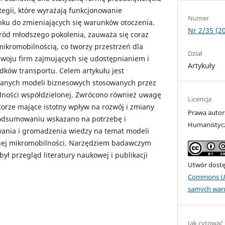
tegii, które wyrażają funkcjonowanie
Numer
nku do zmieniających się warunków otoczenia.
Nr 2/35 (2
ród młodszego pokolenia, zauważa się coraz
ikromobilnością, co tworzy przestrzeń dla
Dział
zwoju firm zajmujących się udostępnianiem i
Artykuły
dków transportu. Celem artykułu jest
branych modeli biznesowych stosowanych przez
ilności współdzielonej. Zwrócono również uwagę
Licencja
torze mające istotny wpływ na rozwój i zmiany
Prawa autor
odsumowaniu wskazano na potrzebę i
Humanistyc
ania i gromadzenia wiedzy na temat modeli
nej mikromobilności. Narzędziem badawczym
ył przegląd literatury naukowej i publikacji
Utwór dostęp
Commons Uz
samych war
Jak cytować