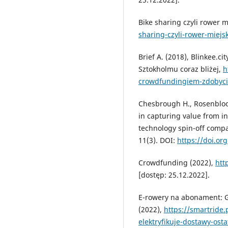
Bike sharing czyli rower m
sharing-czyli-rower-miejsk
Brief A. (2018), Blinkee.c
Sztokholmu coraz bliżej,
h
crowdfundingiem-zdobycie
Chesbrough H., Rosenbloom
in capturing value from i
technology spin-off compa
11(3). DOI:
https://doi.or
Crowdfunding (2022),
htt
[dostęp: 25.12.2022].
E-rowery na abonament: Gr
(2022),
https://smartride
elektryfikuje-dostawy-ostat