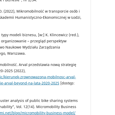
D. (2022), Mikromobilność w transporcie osób i
kademii Humanistyczno-Ekonomicznej w Łodzi,
 typy modeli biznesu, [w:] K. Klincewicz (red.),
i organizowanie – przegląd perspektyw
two Naukowe Wydziału Zarządzania
ego, Warszawa.
obilność. Arval przedstawia nową strategię
20–2025 (2022),
lic/kierunek-zrownowazona-mobilnosc-arval-
ie-arval-beyond-na-lata-2020-2025
[dostęp:
Cluster analysis of public bike sharing systems
nability”, Vol. 12(14). Micromobility Business
mi.net/blog/micromobility-business-model/