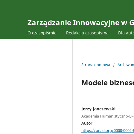
Zarządzanie Innowacyjne w G
O czasopiśmie
Redakcja czasopisma
Dla aut
Strona domowa
/
Archiwu
Modele biznes
Jerzy Janczewski
Akademia Humanistyczno-Ek
Autor
https://orcid.org/0000-0002-