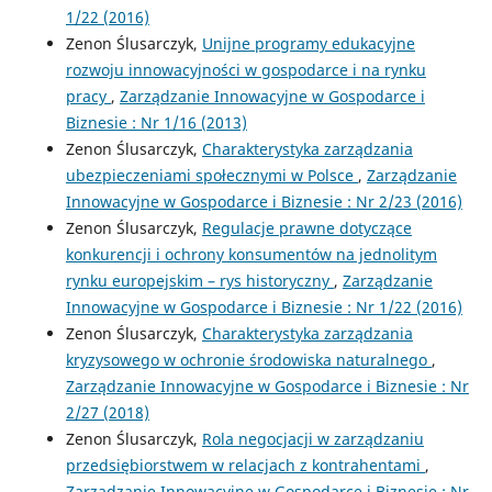
1/22 (2016)
Zenon Ślusarczyk,
Unijne programy edukacyjne
rozwoju innowacyjności w gospodarce i na rynku
pracy
,
Zarządzanie Innowacyjne w Gospodarce i
Biznesie : Nr 1/16 (2013)
Zenon Ślusarczyk,
Charakterystyka zarządzania
ubezpieczeniami społecznymi w Polsce
,
Zarządzanie
Innowacyjne w Gospodarce i Biznesie : Nr 2/23 (2016)
Zenon Ślusarczyk,
Regulacje prawne dotyczące
konkurencji i ochrony konsumentów na jednolitym
rynku europejskim – rys historyczny
,
Zarządzanie
Innowacyjne w Gospodarce i Biznesie : Nr 1/22 (2016)
Zenon Ślusarczyk,
Charakterystyka zarządzania
kryzysowego w ochronie środowiska naturalnego
,
Zarządzanie Innowacyjne w Gospodarce i Biznesie : Nr
2/27 (2018)
Zenon Ślusarczyk,
Rola negocjacji w zarządzaniu
przedsiębiorstwem w relacjach z kontrahentami
,
Zarządzanie Innowacyjne w Gospodarce i Biznesie : Nr