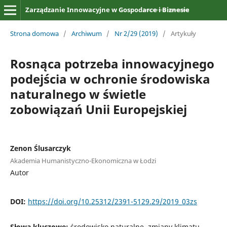
Zarządzanie Innowacyjne w Gospodarce i Biznesie
Strona domowa
/
Archiwum
/
Nr 2/29 (2019)
/
Artykuły
Rosnąca potrzeba innowacyjnego
podejścia w ochronie środowiska
naturalnego w świetle
zobowiązań Unii Europejskiej
Zenon Ślusarczyk
Akademia Humanistyczno-Ekonomiczna w Łodzi
Autor
DOI:
https://doi.org/10.25312/2391-5129.29/2019_03zs
Słowa kluczowe:
środowisko naturalne, zmiany klimatu,