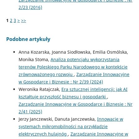
2/23 (2016)
1
2
3
>
>>
Podobne artykuły
Anna Kozarska, Joanna Siodłowska, Emilia Osmólska,
Monika Stoma,
Analiza potencjału wykorzystania
terenów Poleskiego Parku Narodowego w kontekście
zrównoważonego rozwoju
,
Zarządzanie Innowacyjne
w Gospodarce i Biznesie : Nr 2/39 (2024)
Weronika Ratajczak,
Era sztucznej inteligencji: jak AI
kształtuje przyszłość biznesu i gospodarki
,
Zarządzanie Innowacyjne w Gospodarce i Biznesie : Nr
2/41 (2025)
Jerzy Janczewski, Danuta Janczewska,
Innowacje w
systemach mikromobilności na przykładzie
elektrycznych hulajnóg
,
Zarządzanie Innowacyjne w