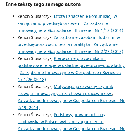
Inne teksty tego samego autora
Zenon Ślusarczyk,
Istota i znaczenie komunikacji w
zarządzaniu przedsiębiorstwem
,
Zarządzanie
Innowacyjne w Gospodarce i Biznesie : Nr 1/18 (2014)
Zenon Ślusarczyk,
Zarządzanie zasobami ludzkimi w
przedsiębiorstwach: teoria i praktyka
,
Zarządzanie
Innowacyjne w Gospodarce i Biznesie : Nr 2/27 (2018)
Zenon Ślusarczyk,
Kierowanie pracownikami:
podstawowe relacje w układzie przełożony–podwładny
,
Zarządzanie Innowacyjne w Gospodarce i Biznesie :
Nr 1/26 (2018)
Zenon Ślusarczyk,
Motywacja jako ważny czynnik
rozwoju innowacyjnych zachowań pracowników
,
Zarządzanie Innowacyjne w Gospodarce i Biznesie : Nr
2/19 (2014)
Zenon Ślusarczyk,
Podstawy prawne ochrony
środowiska w Polsce: wybrane zagadnienia
,
Zarządzanie Innowacyjne w Gospodarce i Biznesie : Nr