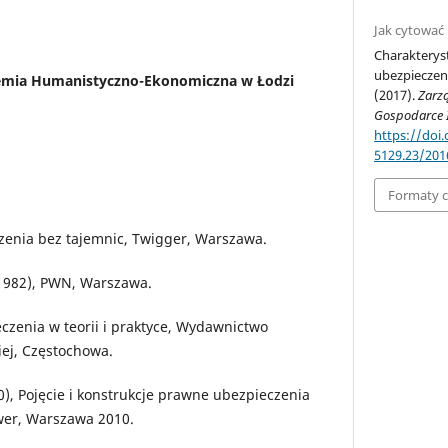
Jak cytować
Charakterys
ubezpieczen
demia Humanistyczno-Ekonomiczna w Łodzi
(2017).
Zarz
Gospodarce I
https://doi
5129.23/201
Formaty 
zenia bez tajemnic, Twigger, Warszawa.
1982), PWN, Warszawa.
eczenia w teorii i praktyce, Wydawnictwo
iej, Częstochowa.
0), Pojęcie i konstrukcje prawne ubezpieczenia
wer, Warszawa 2010.