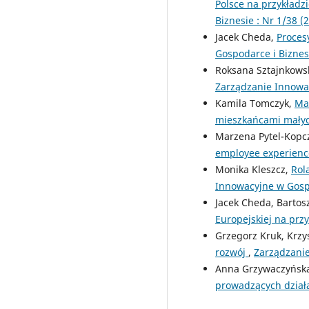
Polsce na przykład
Biznesie : Nr 1/38 (
Jacek Cheda,
Proces
Gospodarce i Biznesi
Roksana Sztajnkowsk
Zarządzanie Innowac
Kamila Tomczyk,
Mar
mieszkańcami mały
Marzena Pytel-Kopc
employee experien
Monika Kleszcz,
Rol
Innowacyjne w Gospo
Jacek Cheda, Bartos
Europejskiej na przy
Grzegorz Kruk, Krzys
rozwój
,
Zarządzanie
Anna Grzywaczyńsk
prowadzących dział