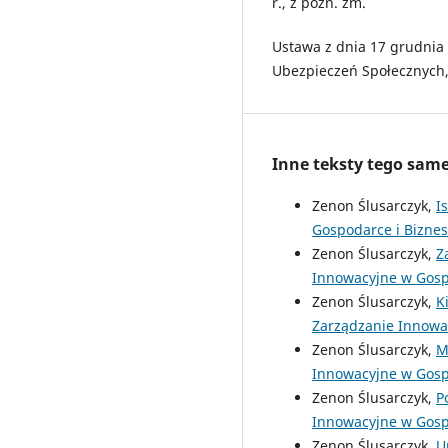
r., z późn. zm.
Ustawa z dnia 17 grudnia 
Ubezpieczeń Społecznych, 
Inne teksty tego sam
Zenon Ślusarczyk,
I
Gospodarce i Biznesi
Zenon Ślusarczyk,
Z
Innowacyjne w Gospo
Zenon Ślusarczyk,
K
Zarządzanie Innowac
Zenon Ślusarczyk,
M
Innowacyjne w Gospo
Zenon Ślusarczyk,
P
Innowacyjne w Gospo
Zenon Ślusarczyk,
U