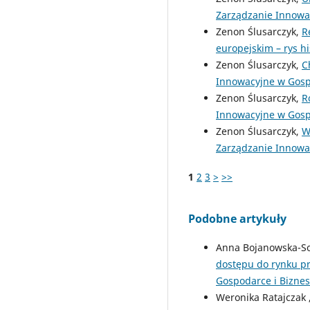
Zarządzanie Innowac
Zenon Ślusarczyk,
R
europejskim – rys h
Zenon Ślusarczyk,
C
Innowacyjne w Gospo
Zenon Ślusarczyk,
R
Innowacyjne w Gospo
Zenon Ślusarczyk,
W
Zarządzanie Innowac
1
2
3
>
>>
Podobne artykuły
Anna Bojanowska-S
dostępu do rynku pr
Gospodarce i Biznesi
Weronika Ratajczak 