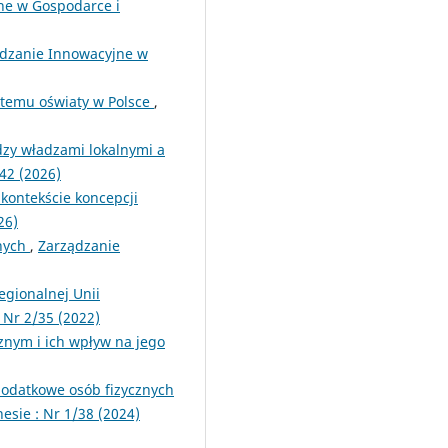
ne w Gospodarce i
dzanie Innowacyjne w
stemu oświaty w Polsce
,
dzy władzami lokalnymi a
42 (2026)
kontekście koncepcji
26)
znych
,
Zarządzanie
egionalnej Unii
 Nr 2/35 (2022)
znym i ich wpływ na jego
podatkowe osób fizycznych
esie : Nr 1/38 (2024)