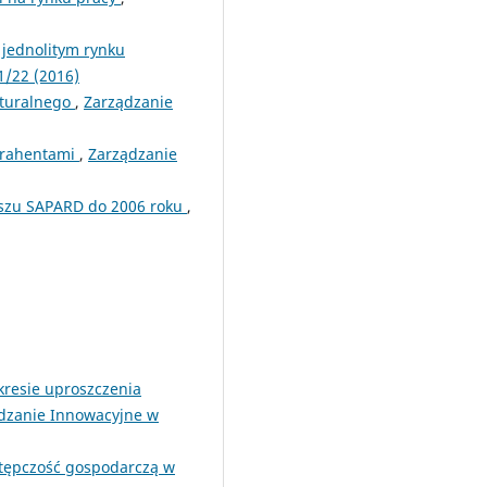
jednolitym rynku
1/22 (2016)
aturalnego
,
Zarządzanie
ntrahentami
,
Zarządzanie
uszu SAPARD do 2006 roku
,
resie uproszczenia
dzanie Innowacyjne w
stępczość gospodarczą w