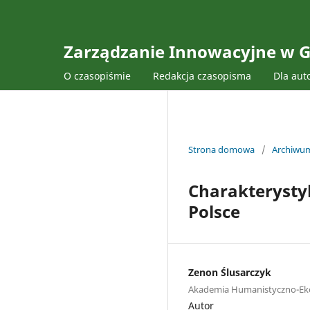
Zarządzanie Innowacyjne w G
O czasopiśmie
Redakcja czasopisma
Dla aut
Strona domowa
/
Archiwu
Charakterysty
Polsce
Zenon Ślusarczyk
Akademia Humanistyczno-Ek
Autor