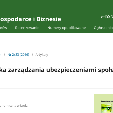
ospodarce i Biznesie
orów
Recenzowanie
Numery opublikowane
Ogłoszenia
m
/
Nr 2/23 (2016)
/
Artykuły
ka zarządzania ubezpieczeniami społ
onomiczna w Łodzi