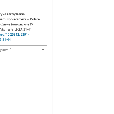
tyka zarządzania
iami społecznymi w Polsce.
ądzanie Innowacyjne W
 Biznesie
,
2/23
, 31-44.
.org/10.25312/2391-
6_31-44
cytowań