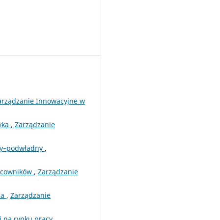
arządzanie Innowacyjne w
tyka
,
Zarządzanie
ony–podwładny
,
racowników
,
Zarządzanie
ia
,
Zarządzanie
i na rynku pracy
,