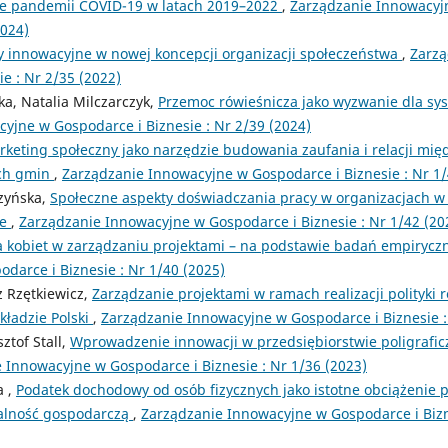
zie pandemii COVID-19 w latach 2019–2022
,
Zarządzanie Innowacyj
2024)
y innowacyjne w nowej koncepcji organizacji społeczeństwa
,
Zarzą
e : Nr 2/35 (2022)
a, Natalia Milczarczyk,
Przemoc rówieśnicza jako wyzwanie dla sy
yjne w Gospodarce i Biznesie : Nr 2/39 (2024)
keting społeczny jako narzędzie budowania zaufania i relacji mię
ch gmin
,
Zarządzanie Innowacyjne w Gospodarce i Biznesie : Nr 1/
zyńska,
Społeczne aspekty doświadczania pracy w organizacjach w 
ce
,
Zarządzanie Innowacyjne w Gospodarce i Biznesie : Nr 1/42 (20
a kobiet w zarządzaniu projektami – na podstawie badań empiryc
darce i Biznesie : Nr 1/40 (2025)
z Rzętkiewicz,
Zarządzanie projektami w ramach realizacji polityki r
kładzie Polski
,
Zarządzanie Innowacyjne w Gospodarce i Biznesie :
ztof Stall,
Wprowadzenie innowacji w przedsiębiorstwie poligrafic
 Innowacyjne w Gospodarce i Biznesie : Nr 1/36 (2023)
a ,
Podatek dochodowy od osób fizycznych jako istotne obciążenie 
alność gospodarczą
,
Zarządzanie Innowacyjne w Gospodarce i Bizn