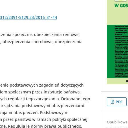
25312/2391-5129.23/2016_31-44
czenia społeczne, ubezpieczenia rentowe,
, ubezpieczenia chorobowe, ubezpieczenia
ienie podstawowych zagadnień dotyczących
iem społecznym przez instytucje państwa,
ych regulacji tego zarządzania. Dokonano tego
PDF
 zarządzania podstawowymi ubezpieczeniami
odzajami ubezpieczeń. Podstawowym
przez państwo w ramach polityki społecznej
Opublikowa
zne. Regulują je normy prawa publicznego.