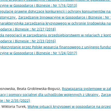
yjne w Gospodarce i Biznesie : Nr 1/16 (2013)
egulacje prawne dotyczące konkurencji i ochrony konsumentów na 
istoryczny
,
Zarządzanie Innowacyjne w Gospodarce i Biznesie : Nr 
harakterystyka zarządzania kryzysowego w ochronie środowiska n
darce i Biznesie : Nr 2/27 (2018)
ola negocjacji w zarządzaniu przedsiębiorstwem w relacjach z ko
darce i Biznesie : Nr 2/23 (2016)
ykorzystanie przez Polskę wsparcia finansowego z unijnego fund
yjne w Gospodarce i Biznesie : Nr 1/24 (2017)
osnowska, Beata Groblewska-Bogusz,
Rozwiązania systemowe w zak
acy i pomocy socjalnej dla uchodźców wojennych z Ukrainy
,
Zarzą
e : Nr 2/35 (2022)
, Wiktoria Turek,
Wpływ sytuacji kryzysowej w gospodarce na prze