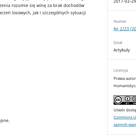
2017-03-2
zenia rozumie się winę za brak dochodów
rzeń losowych, jak i szczególnych sytuacji
Numer
Nr 2/23 (2
Dział
Artykuły
Licencja
Prawa autor
Humanistyc
Utwór dostęp
Commons Uz
ępne.
samych war