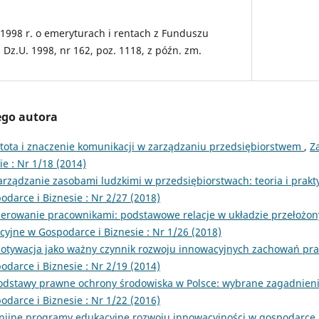
1998 r. o emeryturach i rentach z Funduszu
Dz.U. 1998, nr 162, poz. 1118, z późn. zm.
ego autora
stota i znaczenie komunikacji w zarządzaniu przedsiębiorstwem
,
Z
e : Nr 1/18 (2014)
arządzanie zasobami ludzkimi w przedsiębiorstwach: teoria i prak
darce i Biznesie : Nr 2/27 (2018)
ierowanie pracownikami: podstawowe relacje w układzie przełoż
yjne w Gospodarce i Biznesie : Nr 1/26 (2018)
otywacja jako ważny czynnik rozwoju innowacyjnych zachowań p
darce i Biznesie : Nr 2/19 (2014)
odstawy prawne ochrony środowiska w Polsce: wybrane zagadnien
darce i Biznesie : Nr 1/22 (2016)
nijne programy edukacyjne rozwoju innowacyjności w gospodarce 