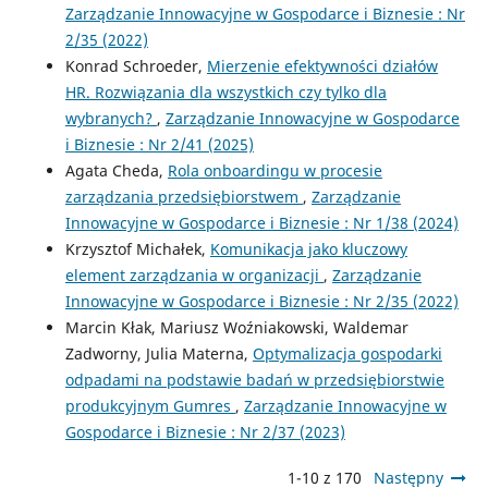
Zarządzanie Innowacyjne w Gospodarce i Biznesie : Nr
2/35 (2022)
Konrad Schroeder,
Mierzenie efektywności działów
HR. Rozwiązania dla wszystkich czy tylko dla
wybranych?
,
Zarządzanie Innowacyjne w Gospodarce
i Biznesie : Nr 2/41 (2025)
Agata Cheda,
Rola onboardingu w procesie
zarządzania przedsiębiorstwem
,
Zarządzanie
Innowacyjne w Gospodarce i Biznesie : Nr 1/38 (2024)
Krzysztof Michałek,
Komunikacja jako kluczowy
element zarządzania w organizacji
,
Zarządzanie
Innowacyjne w Gospodarce i Biznesie : Nr 2/35 (2022)
Marcin Kłak, Mariusz Woźniakowski, Waldemar
Zadworny, Julia Materna,
Optymalizacja gospodarki
odpadami na podstawie badań w przedsiębiorstwie
produkcyjnym Gumres
,
Zarządzanie Innowacyjne w
Gospodarce i Biznesie : Nr 2/37 (2023)
1-10 z 170
Następny