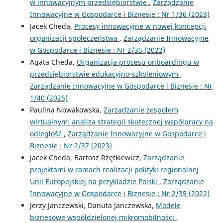
w innowacyjnym przedsiębiorstwie
,
Zarządzanie
Innowacyjne w Gospodarce i Biznesie : Nr 1/36 (2023)
Jacek Cheda,
Procesy innowacyjne w nowej koncepcji
organizacji społeczeństwa
,
Zarządzanie Innowacyjne
w Gospodarce i Biznesie : Nr 2/35 (2022)
Agata Cheda,
Organizacja procesu onboardingu w
przedsiębiorstwie edukacyjno-szkoleniowym
,
Zarządzanie Innowacyjne w Gospodarce i Biznesie : Nr
1/40 (2025)
Paulina Nowakowska,
Zarządzanie zespołem
wirtualnym: analiza strategii skutecznej współpracy na
odległość
,
Zarządzanie Innowacyjne w Gospodarce i
Biznesie : Nr 2/37 (2023)
Jacek Cheda, Bartosz Rzętkiewicz,
Zarządzanie
projektami w ramach realizacji polityki regionalnej
Unii Europejskiej na przykładzie Polski
,
Zarządzanie
Innowacyjne w Gospodarce i Biznesie : Nr 2/35 (2022)
Jerzy Janczewski, Danuta Janczewska,
Modele
biznesowe współdzielonej mikromobilności
,