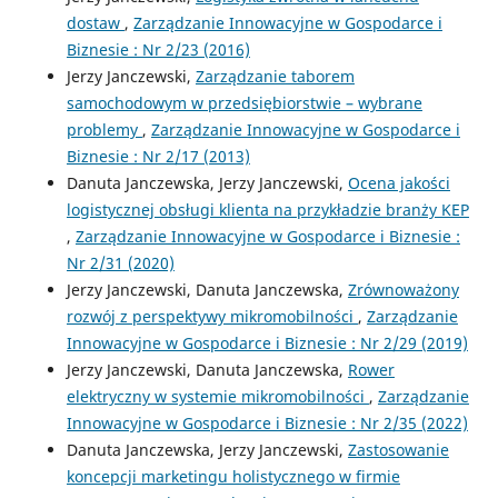
dostaw
,
Zarządzanie Innowacyjne w Gospodarce i
Biznesie : Nr 2/23 (2016)
Jerzy Janczewski,
Zarządzanie taborem
samochodowym w przedsiębiorstwie – wybrane
problemy
,
Zarządzanie Innowacyjne w Gospodarce i
Biznesie : Nr 2/17 (2013)
Danuta Janczewska, Jerzy Janczewski,
Ocena jakości
logistycznej obsługi klienta na przykładzie branży KEP
,
Zarządzanie Innowacyjne w Gospodarce i Biznesie :
Nr 2/31 (2020)
Jerzy Janczewski, Danuta Janczewska,
Zrównoważony
rozwój z perspektywy mikromobilności
,
Zarządzanie
Innowacyjne w Gospodarce i Biznesie : Nr 2/29 (2019)
Jerzy Janczewski, Danuta Janczewska,
Rower
elektryczny w systemie mikromobilności
,
Zarządzanie
Innowacyjne w Gospodarce i Biznesie : Nr 2/35 (2022)
Danuta Janczewska, Jerzy Janczewski,
Zastosowanie
koncepcji marketingu holistycznego w firmie