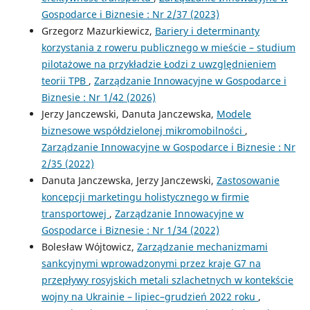
Gospodarce i Biznesie : Nr 2/37 (2023)
Grzegorz Mazurkiewicz,
Bariery i determinanty
korzystania z roweru publicznego w mieście – studium
pilotażowe na przykładzie Łodzi z uwzględnieniem
teorii TPB
,
Zarządzanie Innowacyjne w Gospodarce i
Biznesie : Nr 1/42 (2026)
Jerzy Janczewski, Danuta Janczewska,
Modele
biznesowe współdzielonej mikromobilności
,
Zarządzanie Innowacyjne w Gospodarce i Biznesie : Nr
2/35 (2022)
Danuta Janczewska, Jerzy Janczewski,
Zastosowanie
koncepcji marketingu holistycznego w firmie
transportowej
,
Zarządzanie Innowacyjne w
Gospodarce i Biznesie : Nr 1/34 (2022)
Bolesław Wójtowicz,
Zarządzanie mechanizmami
sankcyjnymi wprowadzonymi przez kraje G7 na
przepływy rosyjskich metali szlachetnych w kontekście
wojny na Ukrainie – lipiec–grudzień 2022 roku
,