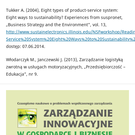
Tukker A. (2004), Eight types of product-service system:
Eight ways to sustainability? Experiences from suspronet,
„Business Strategy and the Environment”, vol. 13,
http://www.sustainelectronics.illinois.edu/NSFworkshop/Rea
Service%20System%20Eight%20Ways%20to%20Sustainability%
dostęp: 07.06.2014.
Włodarczyk M., Janczewski J. (2013), Zarządzanie logistyką
zwrotną w usługach motoryzacyjnych, „Przedsiębiorczość –
Edukacja”, nr 9.