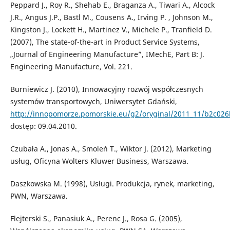
Peppard J., Roy R., Shehab E., Braganza A., Tiwari A., Alcock
J.R., Angus J.P., Bastl M., Cousens A., Irving P. , Johnson M.,
Kingston J., Lockett H., Martinez V., Michele P., Tranfield D.
(2007), The state-of-the-art in Product Service Systems,
„Journal of Engineering Manufacture”, IMechE, Part B: J.
Engineering Manufacture, Vol. 221.
Burniewicz J. (2010), Innowacyjny rozwój współczesnych
systemów transportowych, Uniwersytet Gdański,
http://innopomorze.pomorskie.eu/g2/oryginal/2011_11/b2c0
dostęp: 09.04.2010.
Czubała A., Jonas A., Smoleń T., Wiktor J. (2012), Marketing
usług, Oficyna Wolters Kluwer Business, Warszawa.
Daszkowska M. (1998), Usługi. Produkcja, rynek, marketing,
PWN, Warszawa.
Flejterski S., Panasiuk A., Perenc J., Rosa G. (2005),