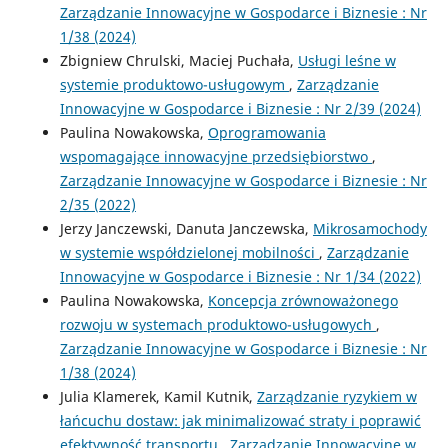
Zarządzanie Innowacyjne w Gospodarce i Biznesie : Nr
1/38 (2024)
Zbigniew Chrulski, Maciej Puchała,
Usługi leśne w
systemie produktowo-usługowym
,
Zarządzanie
Innowacyjne w Gospodarce i Biznesie : Nr 2/39 (2024)
Paulina Nowakowska,
Oprogramowania
wspomagające innowacyjne przedsiębiorstwo
,
Zarządzanie Innowacyjne w Gospodarce i Biznesie : Nr
2/35 (2022)
Jerzy Janczewski, Danuta Janczewska,
Mikrosamochody
w systemie współdzielonej mobilności
,
Zarządzanie
Innowacyjne w Gospodarce i Biznesie : Nr 1/34 (2022)
Paulina Nowakowska,
Koncepcja zrównoważonego
rozwoju w systemach produktowo-usługowych
,
Zarządzanie Innowacyjne w Gospodarce i Biznesie : Nr
1/38 (2024)
Julia Klamerek, Kamil Kutnik,
Zarządzanie ryzykiem w
łańcuchu dostaw: jak minimalizować straty i poprawić
efektywność transportu
,
Zarządzanie Innowacyjne w