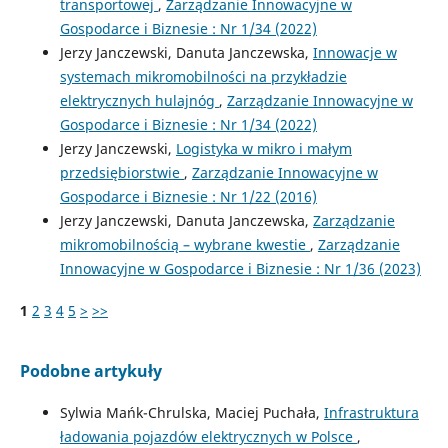
transportowej
,
Zarządzanie Innowacyjne w
Gospodarce i Biznesie : Nr 1/34 (2022)
Jerzy Janczewski, Danuta Janczewska,
Innowacje w
systemach mikromobilności na przykładzie
elektrycznych hulajnóg
,
Zarządzanie Innowacyjne w
Gospodarce i Biznesie : Nr 1/34 (2022)
Jerzy Janczewski,
Logistyka w mikro i małym
przedsiębiorstwie
,
Zarządzanie Innowacyjne w
Gospodarce i Biznesie : Nr 1/22 (2016)
Jerzy Janczewski, Danuta Janczewska,
Zarządzanie
mikromobilnością – wybrane kwestie
,
Zarządzanie
Innowacyjne w Gospodarce i Biznesie : Nr 1/36 (2023)
1
2
3
4
5
>
>>
Podobne artykuły
Sylwia Mańk-Chrulska, Maciej Puchała,
Infrastruktura
ładowania pojazdów elektrycznych w Polsce
,