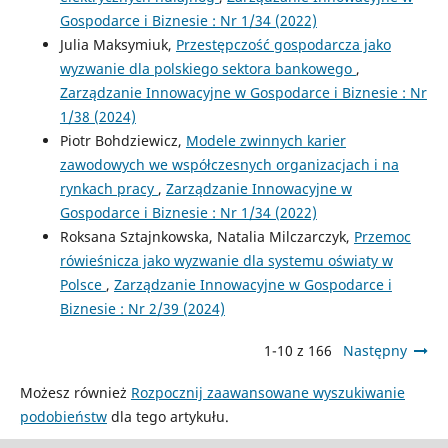
Gospodarce i Biznesie : Nr 1/34 (2022)
Julia Maksymiuk,
Przestępczość gospodarcza jako
wyzwanie dla polskiego sektora bankowego
,
Zarządzanie Innowacyjne w Gospodarce i Biznesie : Nr
1/38 (2024)
Piotr Bohdziewicz,
Modele zwinnych karier
zawodowych we współczesnych organizacjach i na
rynkach pracy
,
Zarządzanie Innowacyjne w
Gospodarce i Biznesie : Nr 1/34 (2022)
Roksana Sztajnkowska, Natalia Milczarczyk,
Przemoc
rówieśnicza jako wyzwanie dla systemu oświaty w
Polsce
,
Zarządzanie Innowacyjne w Gospodarce i
Biznesie : Nr 2/39 (2024)
1-10 z 166
Następny
Możesz również
Rozpocznij zaawansowane wyszukiwanie
podobieństw
dla tego artykułu.