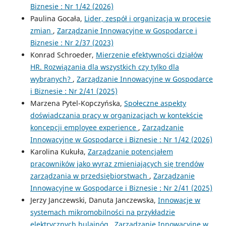
Biznesie : Nr 1/42 (2026)
Paulina Gocała,
Lider, zespół i organizacja w procesie
zmian
,
Zarządzanie Innowacyjne w Gospodarce i
Biznesie : Nr 2/37 (2023)
Konrad Schroeder,
Mierzenie efektywności działów
HR. Rozwiązania dla wszystkich czy tylko dla
wybranych?
,
Zarządzanie Innowacyjne w Gospodarce
i Biznesie : Nr 2/41 (2025)
Marzena Pytel-Kopczyńska,
Społeczne aspekty
doświadczania pracy w organizacjach w kontekście
koncepcji employee experience
,
Zarządzanie
Innowacyjne w Gospodarce i Biznesie : Nr 1/42 (2026)
Karolina Kukuła,
Zarządzanie potencjałem
pracowników jako wyraz zmieniających się trendów
zarządzania w przedsiębiorstwach
,
Zarządzanie
Innowacyjne w Gospodarce i Biznesie : Nr 2/41 (2025)
Jerzy Janczewski, Danuta Janczewska,
Innowacje w
systemach mikromobilności na przykładzie
elektrycznych hulajnóg
,
Zarządzanie Innowacyjne w