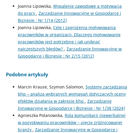
Joanna Lipowska,
Wypalenie zawodowe a motywacja
do pracy
,
Zarządzanie Innowacyjne w Gospodarce i
Biznesie : Nr 1/14 (2012)
Joanna Lipowska,
Cele i zagrożenia motywowania
pracowników w organizacji. Dlaczego motywowanie
pracowników jest potrzebne i jak uniknąć
najczęstszych błędów?
,
Zarządzanie Innowacyjne w
Gospodarce i Biznesie : Nr 2/15 (2012)
Podobne artykuły
Marcin Krause, Szymon Salomon,
Systemy zarządzania
bhp – analiza wybranych wymagań dotyczących oceny
efektów działania w zakresie bhp
,
Zarządzanie
Innowacyjne w Gospodarce i Biznesie : Nr 1/38 (2024)
Agnieszka Polanowska,
Rola komunikacji niewerbalnej
w pozyskiwaniu pracowników – ujęcie zróżnicowanej
branży
,
Zarządzanie Innowacyjne w Gospodarce i