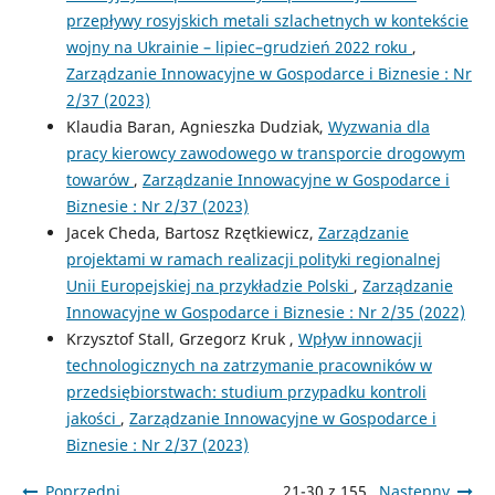
przepływy rosyjskich metali szlachetnych w kontekście
wojny na Ukrainie – lipiec–grudzień 2022 roku
,
Zarządzanie Innowacyjne w Gospodarce i Biznesie : Nr
2/37 (2023)
Klaudia Baran, Agnieszka Dudziak,
Wyzwania dla
pracy kierowcy zawodowego w transporcie drogowym
towarów
,
Zarządzanie Innowacyjne w Gospodarce i
Biznesie : Nr 2/37 (2023)
Jacek Cheda, Bartosz Rzętkiewicz,
Zarządzanie
projektami w ramach realizacji polityki regionalnej
Unii Europejskiej na przykładzie Polski
,
Zarządzanie
Innowacyjne w Gospodarce i Biznesie : Nr 2/35 (2022)
Krzysztof Stall, Grzegorz Kruk ,
Wpływ innowacji
technologicznych na zatrzymanie pracowników w
przedsiębiorstwach: studium przypadku kontroli
jakości
,
Zarządzanie Innowacyjne w Gospodarce i
Biznesie : Nr 2/37 (2023)
Poprzedni
21-30 z 155
Następny