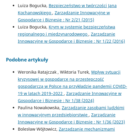
Luiza Bogucka,
Bezpieczeństwo w twórczości Jana
Kochanowskiego
,
Zarządzanie Innowacyjne w
Gospodarce i Biznesie : Nr 2/21 (2015)
Luiza Bogucka,
Krym w systemie bezpieczeństwa
regionalnego i międzynarodowego
,
Zarządzanie
Innowacyjne w Gospodarce i Biznesie : Nr 1/22 (2016)
Podobne artykuły
Weronika Ratajczak , Wiktoria Turek,
Wpływ sytuacji
kryzysowej w gospodarce na przestępczość
gospodarczą w Polsce na przykładzie pandemii COVID-
19 w latach 2019–2022
,
Zarządzanie Innowacyjne w
Gospodarce i Biznesie : Nr 1/38 (2024)
Paulina Nowakowska,
Zarządzanie zasobami ludzkimi
w innowacyjnym przedsiębiorstwie
,
Zarządzanie
Innowacyjne w Gospodarce i Biznesie : Nr 1/36 (2023)
Bolesław Wójtowicz,
Zarządzanie mechanizmami