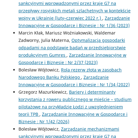
sankcyjnymi wprowadzonymi przez kraje G7 na
przepływy rosyjskich metali szlachetnych w kontekście
wojny w Ukrainie (luty–czerwiec 2022 r.)
,
Zarządzanie
Innowacyjne w Gospodarce i Biznesie : Nr 1/36 (2023)
Marcin Kłak, Mariusz Woźniakowski, Waldemar
Zadworny, Julia Materna,
Optymalizacja gospodarki
odpadami na podstawie badań w przedsiębiorstwie
produkcyjnym Gumres
,
Zarządzanie Innowacyjne w
Gospodarce i Biznesie : Nr 2/37 (2023)
Bolesław Wójtowicz,
Rola rezerw złota w zasobach
Narodowego Banku Polskiego
,
Zarządzanie
Innowacyjne w Gospodarce i Biznesie : Nr 1/34 (2022)
Grzegorz Mazurkiewicz,
Bariery i determinanty
korzystania z roweru publicznego w mieście – studium
pilotażowe na przykładzie Łodzi z uwzględnieniem
teorii TPB
,
Zarządzanie Innowacyjne w Gospodarce i
Biznesie : Nr 1/42 (2026)
Bolesław Wójtowicz,
Zarządzanie mechanizmami
sankcyjnymi wprowadzonymi przez kraje G7 na