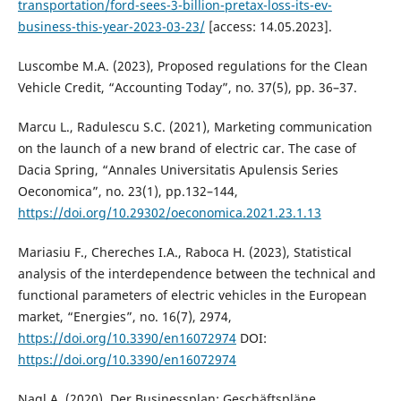
transportation/ford-sees-3-billion-pretax-loss-its-ev-
business-this-year-2023-03-23/
[access: 14.05.2023].
Luscombe M.A. (2023), Proposed regulations for the Clean
Vehicle Credit, “Accounting Today”, no. 37(5), pp. 36–37.
Marcu L., Radulescu S.C. (2021), Marketing communication
on the launch of a new brand of electric car. The case of
Dacia Spring, “Annales Universitatis Apulensis Series
Oeconomica”, no. 23(1), pp.132–144,
https://doi.org/10.29302/oeconomica.2021.23.1.13
Mariasiu F., Chereches I.A., Raboca H. (2023), Statistical
analysis of the interdependence between the technical and
functional parameters of electric vehicles in the European
market, “Energies”, no. 16(7), 2974,
https://doi.org/10.3390/en16072974
DOI:
https://doi.org/10.3390/en16072974
Nagl A. (2020), Der Businessplan: Geschäftspläne