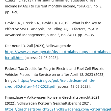
Czajka J.L. (2013), Translating modified adjusted gross
income (MAGI) to current monthly income, “SHARE”, no. 3,
pp. 1–9.
David F.R., Creek S.A., David F.R. (2019), What is the key to
effective SWOT Analysis, including AQCD factors, “S.A.M.
Advanced Management Journal”, no. 84(1), pp. 25–35.
Der neue ID. 2all (2023), Volkswagen.de
https://www.volkswagen.de/de/elektrofahrzeuge/elektrofahrz
for-all.html
[access: 21.05.2023].
Federal Tax Credits for Plug-in Electric and Fuel Cell Electric
Vehicles Placed into Service on or after April 18, 2023 (2023),
Irs.gov,
https://www.irs.gov/pub/irs-utl/clean-vehicle-
credit-30d-after-4-17-2023.pdf
[access: 13.05.2023].
Finanzlage – Volkswagen Konzern Geschäftsbericht 2021
(2022), Volkswagen Konzern Geschäftsbericht 2021,
https://geschaeftsbericht2021.volkswagenag.com/konzernlageb