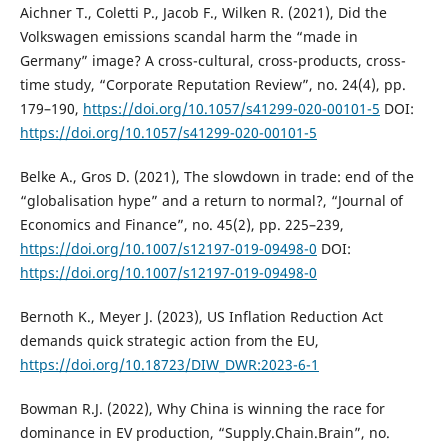
Aichner T., Coletti P., Jacob F., Wilken R. (2021), Did the
Volkswagen emissions scandal harm the “made in
Germany” image? A cross-cultural, cross-products, cross-
time study, “Corporate Reputation Review”, no. 24(4), pp.
179–190,
https://doi.org/10.1057/s41299-020-00101-5
DOI:
https://doi.org/10.1057/s41299-020-00101-5
Belke A., Gros D. (2021), The slowdown in trade: end of the
“globalisation hype” and a return to normal?, “Journal of
Economics and Finance”, no. 45(2), pp. 225–239,
https://doi.org/10.1007/s12197-019-09498-0
DOI:
https://doi.org/10.1007/s12197-019-09498-0
Bernoth K., Meyer J. (2023), US Inflation Reduction Act
demands quick strategic action from the EU,
https://doi.org/10.18723/DIW_DWR:2023-6-1
Bowman R.J. (2022), Why China is winning the race for
dominance in EV production, “Supply.Chain.Brain”, no.