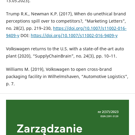
13.05.2023].
Trump R.K., Newman K.P. (2017), When do unethical brand
perceptions spill over to competitors?, “Marketing Letters”,
no. 28(2), pp. 219–230,
https://doi.org/10.1007/s11002-016-
9409-y
DOI:
https://doi.org/10.1007/s11002-016-9409-y
Volkswagen returns to the U.S. with a state-of-the-art auto
plant (2020), “SupplyChainBrain”, no. 24(3), pp. 10–11.
Williams M. (2019), Volkswagen to open cross-brand
packaging facility in Wilhelmshaven, “Automotive Logistics”,
p. 7.