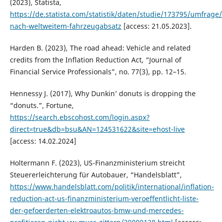
(2023), Statista,
https://de.statista.com/statistik/daten/studie/173795/umfrage/
nach-weltweitem-fahrzeugabsatz
[access: 21.05.2023].
Harden B. (2023), The road ahead: Vehicle and related
credits from the Inflation Reduction Act, “Journal of
Financial Service Professionals”, no. 77(3), pp. 12–15.
Hennessy J. (2017), Why Dunkin’ donuts is dropping the
“donuts.”, Fortune,
https://search.ebscohost.com/login.aspx?
direct=true&db=bsu&AN=124531622&site=ehost-live
[access: 14.02.2024]
Holtermann F. (2023), US-Finanzministerium streicht
Steuererleichterung für Autobauer, “Handelsblatt”,
https://www.handelsblatt.com/politik/international/inflation-
reduction-act-us-finanzministerium-veroeffentlicht-liste-
der-gefoerderten-elektroautos-bmw-und-mercedes-