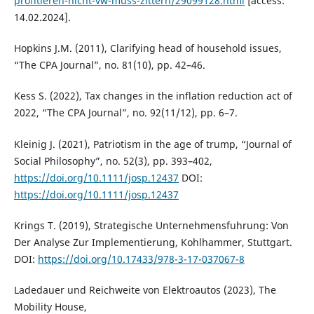
profitieren-nicht-vw-muss-zittern/29099128.html
[access:
14.02.2024].
Hopkins J.M. (2011), Clarifying head of household issues,
“The CPA Journal”, no. 81(10), pp. 42–46.
Kess S. (2022), Tax changes in the inflation reduction act of
2022, “The CPA Journal”, no. 92(11/12), pp. 6–7.
Kleinig J. (2021), Patriotism in the age of trump, “Journal of
Social Philosophy”, no. 52(3), pp. 393–402,
https://doi.org/10.1111/josp.12437
DOI:
https://doi.org/10.1111/josp.12437
Krings T. (2019), Strategische Unternehmensfuhrung: Von
Der Analyse Zur Implementierung, Kohlhammer, Stuttgart.
DOI:
https://doi.org/10.17433/978-3-17-037067-8
Ladedauer und Reichweite von Elektroautos (2023), The
Mobility House,