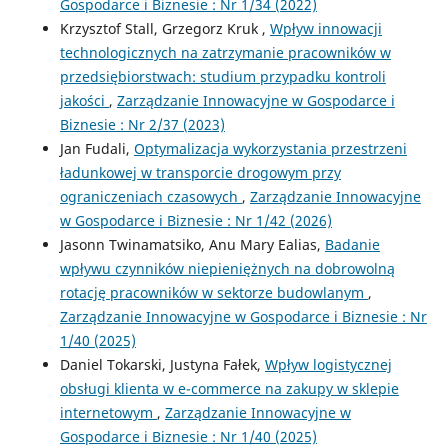
Gospodarce i Biznesie : Nr 1/34 (2022)
Krzysztof Stall, Grzegorz Kruk ,
Wpływ innowacji
technologicznych na zatrzymanie pracowników w
przedsiębiorstwach: studium przypadku kontroli
jakości
,
Zarządzanie Innowacyjne w Gospodarce i
Biznesie : Nr 2/37 (2023)
Jan Fudali,
Optymalizacja wykorzystania przestrzeni
ładunkowej w transporcie drogowym przy
ograniczeniach czasowych
,
Zarządzanie Innowacyjne
w Gospodarce i Biznesie : Nr 1/42 (2026)
Jasonn Twinamatsiko, Anu Mary Ealias,
Badanie
wpływu czynników niepieniężnych na dobrowolną
rotację pracowników w sektorze budowlanym
,
Zarządzanie Innowacyjne w Gospodarce i Biznesie : Nr
1/40 (2025)
Daniel Tokarski, Justyna Fałek,
Wpływ logistycznej
obsługi klienta w e-commerce na zakupy w sklepie
internetowym
,
Zarządzanie Innowacyjne w
Gospodarce i Biznesie : Nr 1/40 (2025)