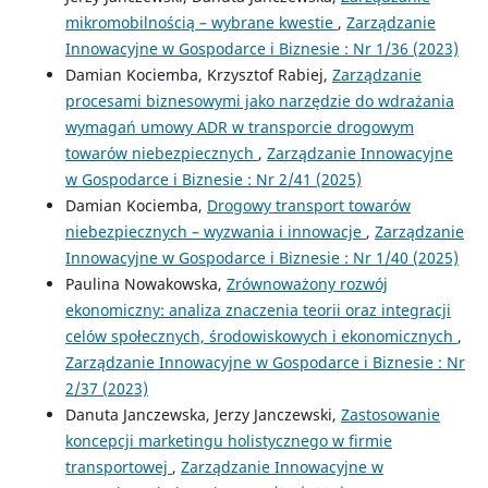
mikromobilnością – wybrane kwestie
,
Zarządzanie
Innowacyjne w Gospodarce i Biznesie : Nr 1/36 (2023)
Damian Kociemba, Krzysztof Rabiej,
Zarządzanie
procesami biznesowymi jako narzędzie do wdrażania
wymagań umowy ADR w transporcie drogowym
towarów niebezpiecznych
,
Zarządzanie Innowacyjne
w Gospodarce i Biznesie : Nr 2/41 (2025)
Damian Kociemba,
Drogowy transport towarów
niebezpiecznych – wyzwania i innowacje
,
Zarządzanie
Innowacyjne w Gospodarce i Biznesie : Nr 1/40 (2025)
Paulina Nowakowska,
Zrównoważony rozwój
ekonomiczny: analiza znaczenia teorii oraz integracji
celów społecznych, środowiskowych i ekonomicznych
,
Zarządzanie Innowacyjne w Gospodarce i Biznesie : Nr
2/37 (2023)
Danuta Janczewska, Jerzy Janczewski,
Zastosowanie
koncepcji marketingu holistycznego w firmie
transportowej
,
Zarządzanie Innowacyjne w