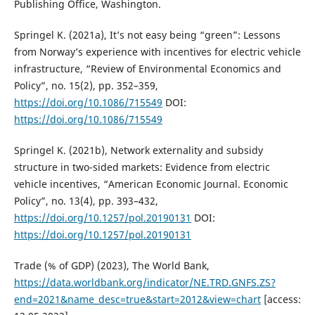
Publishing Office, Washington.
Springel K. (2021a), It’s not easy being “green”: Lessons
from Norway’s experience with incentives for electric vehicle
infrastructure, “Review of Environmental Economics and
Policy”, no. 15(2), pp. 352–359,
https://doi.org/10.1086/715549
DOI:
https://doi.org/10.1086/715549
Springel K. (2021b), Network externality and subsidy
structure in two-sided markets: Evidence from electric
vehicle incentives, “American Economic Journal. Economic
Policy”, no. 13(4), pp. 393–432,
https://doi.org/10.1257/pol.20190131
DOI:
https://doi.org/10.1257/pol.20190131
Trade (% of GDP) (2023), The World Bank,
https://data.worldbank.org/indicator/NE.TRD.GNFS.ZS?
end=2021&name_desc=true&start=2012&view=chart
[access: