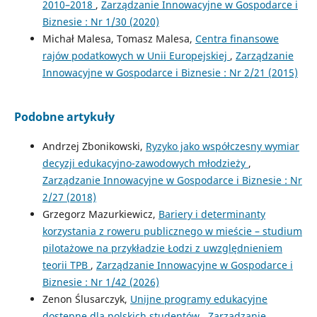
2010–2018
,
Zarządzanie Innowacyjne w Gospodarce i
Biznesie : Nr 1/30 (2020)
Michał Malesa, Tomasz Malesa,
Centra finansowe
rajów podatkowych w Unii Europejskiej
,
Zarządzanie
Innowacyjne w Gospodarce i Biznesie : Nr 2/21 (2015)
Podobne artykuły
Andrzej Zbonikowski,
Ryzyko jako współczesny wymiar
decyzji edukacyjno-zawodowych młodzieży
,
Zarządzanie Innowacyjne w Gospodarce i Biznesie : Nr
2/27 (2018)
Grzegorz Mazurkiewicz,
Bariery i determinanty
korzystania z roweru publicznego w mieście – studium
pilotażowe na przykładzie Łodzi z uwzględnieniem
teorii TPB
,
Zarządzanie Innowacyjne w Gospodarce i
Biznesie : Nr 1/42 (2026)
Zenon Ślusarczyk,
Unijne programy edukacyjne
dostępne dla polskich studentów
,
Zarządzanie