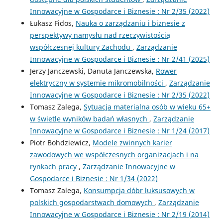
Innowacyjne w Gospodarce i Biznesie : Nr 2/35 (2022)
Łukasz Fidos,
Nauka o zarządzaniu i biznesie z
perspektywy namysłu nad rzeczywistością
współczesnej kultury Zachodu
,
Zarządzanie
Innowacyjne w Gospodarce i Biznesie : Nr 2/41 (2025)
Jerzy Janczewski, Danuta Janczewska,
Rower
elektryczny w systemie mikromobilności
,
Zarządzanie
Innowacyjne w Gospodarce i Biznesie : Nr 2/35 (2022)
Tomasz Zalega,
Sytuacja materialna osób w wieku 65+
w świetle wyników badań własnych
,
Zarządzanie
Innowacyjne w Gospodarce i Biznesie : Nr 1/24 (2017)
Piotr Bohdziewicz,
Modele zwinnych karier
zawodowych we współczesnych organizacjach i na
rynkach pracy
,
Zarządzanie Innowacyjne w
Gospodarce i Biznesie : Nr 1/34 (2022)
Tomasz Zalega,
Konsumpcja dóbr luksusowych w
polskich gospodarstwach domowych
,
Zarządzanie
Innowacyjne w Gospodarce i Biznesie : Nr 2/19 (2014)