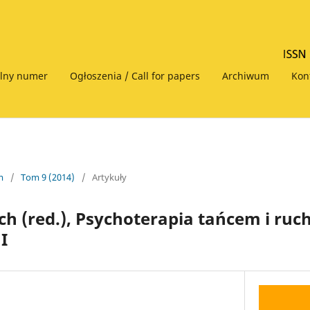
alny numer
Ogłoszenia / Call for papers
Archiwum
Kon
m
/
Tom 9 (2014)
/
Artykuły
h (red.), Psychoterapia tańcem i ruch
I