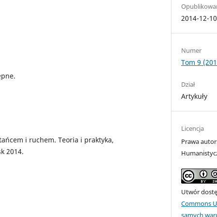
Opublikowa
2014-12-1
Numer
Tom 9 (201
ępne.
Dział
Artykuły
Licencja
tańcem i ruchem. Teoria i praktyka,
Prawa autor
k 2014.
Humanistyc
Utwór dostęp
Commons Uz
samych war