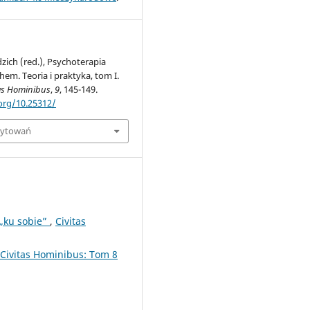
ich (red.), Psychoterapia
hem. Teoria i praktyka, tom I.
tas Hominibus
,
9
, 145-149.
.org/10.25312/
cytowań
 „ku sobie”
,
Civitas
Civitas Hominibus: Tom 8