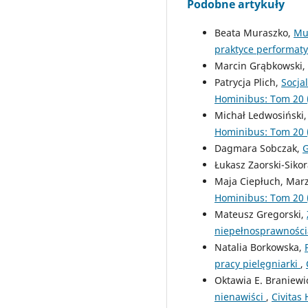
Podobne artykuły
Beata Muraszko,
Muz
praktyce performat
Marcin Grąbkowski,
Patrycja Plich,
Socja
Hominibus: Tom 20 
Michał Ledwosiński
Hominibus: Tom 20 
Dagmara Sobczak,
G
Łukasz Zaorski-Siko
Maja Ciepłuch, Mar
Hominibus: Tom 20 
Mateusz Gregorski,
niepełnosprawnośc
Natalia Borkowska,
pracy pielęgniarki
,
Oktawia E. Braniewic
nienawiści
,
Civitas