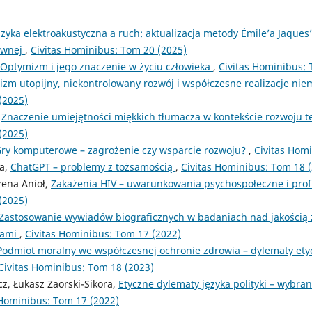
yka elektroakustyczna a ruch: aktualizacja metody Émile’a Jaques’
ywnej
,
Civitas Hominibus: Tom 20 (2025)
Optymizm i jego znaczenie w życiu człowieka
,
Civitas Hominibus: 
lizm utopijny, niekontrolowany rozwój i współczesne realizacje ni
(2025)
,
Znaczenie umiejętności miękkich tłumacza w kontekście rozwoju t
(2025)
ry komputerowe – zagrożenie czy wsparcie rozwoju?
,
Civitas Hom
ra,
ChatGPT – problemy z tożsamością
,
Civitas Hominibus: Tom 18 
zena Anioł,
Zakażenia HIV – uwarunkowania psychospołeczne i prof
(2025)
Zastosowanie wywiadów biograficznych w badaniach nad jakością ż
iami
,
Civitas Hominibus: Tom 17 (2022)
Podmiot moralny we współczesnej ochronie zdrowia – dylematy ety
Civitas Hominibus: Tom 18 (2023)
z, Łukasz Zaorski-Sikora,
Etyczne dylematy języka polityki – wybr
 Hominibus: Tom 17 (2022)