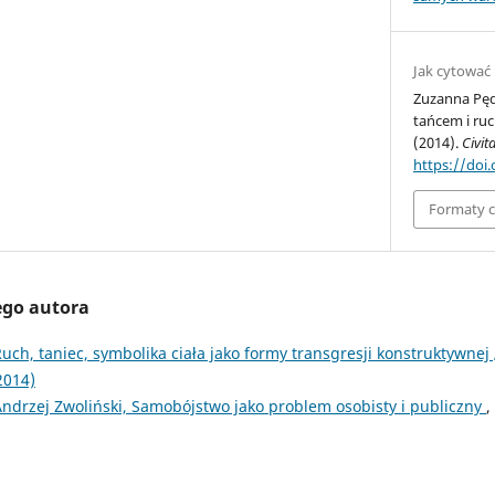
Jak cytować
Zuzanna Pędz
tańcem i ruc
(2014).
Civi
https://doi
Formaty 
ego autora
uch, taniec, symbolika ciała jako formy transgresji konstruktywnej
2014)
ndrzej Zwoliński, Samobójstwo jako problem osobisty i publiczny
,