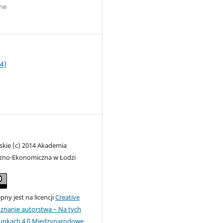
ne
0
4)
skie (c) 2014 Akademia
zno-Ekonomiczna w Łodzi
ny jest na licencji
Creative
nanie autorstwa – Na tych
unkach 4.0 Miedzynarodowe
.