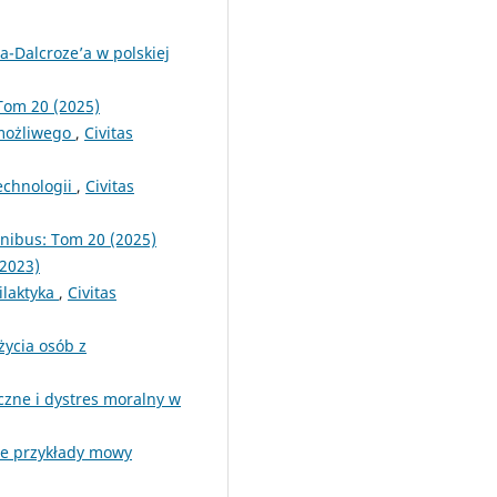
a-Dalcroze’a w polskiej
Tom 20 (2025)
emożliwego
,
Civitas
echnologii
,
Civitas
inibus: Tom 20 (2025)
(2023)
ilaktyka
,
Civitas
ycia osób z
czne i dystres moralny w
ane przykłady mowy