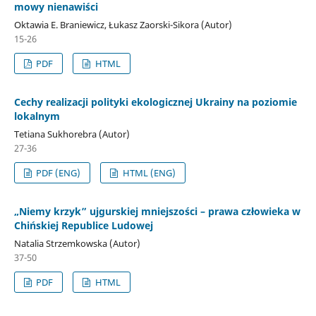
mowy nienawiści
Oktawia E. Braniewicz, Łukasz Zaorski-Sikora (Autor)
15-26
PDF
HTML
Cechy realizacji polityki ekologicznej Ukrainy na poziomie
lokalnym
Tetiana Sukhorebra (Autor)
27-36
PDF (ENG)
HTML (ENG)
„Niemy krzyk” ujgurskiej mniejszości – prawa człowieka w
Chińskiej Republice Ludowej
Natalia Strzemkowska (Autor)
37-50
PDF
HTML