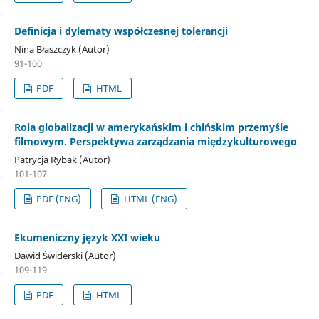
Definicja i dylematy współczesnej tolerancji
Nina Błaszczyk (Autor)
91-100
PDF
HTML
Rola globalizacji w amerykańskim i chińskim przemyśle
filmowym. Perspektywa zarządzania międzykulturowego
Patrycja Rybak (Autor)
101-107
PDF (ENG)
HTML (ENG)
Ekumeniczny język XXI wieku
Dawid Świderski (Autor)
109-119
PDF
HTML