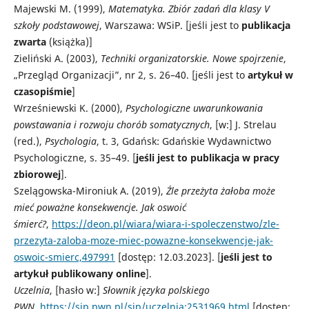
Majewski M. (1999),
Matematyka. Zbiór zadań dla klasy V
szkoły podstawowej
, Warszawa: WSiP. [jeśli jest to
publikacja
zwarta
(książka)]
Zieliński A. (2003),
Techniki organizatorskie. Nowe spojrzenie
,
„Przegląd Organizacji”, nr 2, s. 26–40. [jeśli jest to
artykuł w
czasopiśmie
]
Wrześniewski K. (2000),
Psychologiczne uwarunkowania
powstawania i rozwoju chorób somatycznych
, [w:] J. Strelau
(red.),
Psychologia
, t. 3, Gdańsk: Gdańskie Wydawnictwo
Psychologiczne, s. 35–49. [
jeśli jest to publikacja w pracy
zbiorowej
].
Szelągowska-Mironiuk A. (2019),
Źle przeżyta żałoba może
mieć poważne konsekwencje. Jak oswoić
śmierć?
,
https://deon.pl/wiara/wiara-i-spoleczenstwo/zle-
przezyta-zaloba-moze-miec-powazne-konsekwencje-jak-
oswoic-smierc,497991
[dostęp: 12.03.2023]. [
jeśli jest to
artykuł publikowany online
].
Uczelnia
, [hasło w:]
Słownik języka polskiego
PWN
,
https://sjp.pwn.pl/sjp/uczelnia;2531969.html
[dostęp: