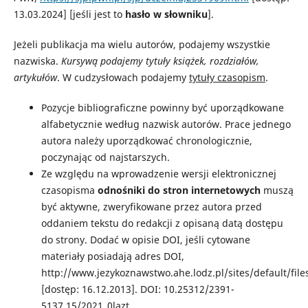
13.03.2024] [jeśli jest to
hasło w słowniku
].
Jeżeli publikacja ma wielu autorów, podajemy wszystkie
nazwiska.
Kursywą podajemy tytuły książek, rozdziałów,
artykułów
. W cudzysłowach podajemy
tytuły czasopism
.
Pozycje bibliograficzne powinny być uporządkowane
alfabetycznie według nazwisk autorów. Prace jednego
autora należy uporządkować chronologicznie,
poczynając od najstarszych.
Ze względu na wprowadzenie wersji elektronicznej
czasopisma
odnośniki do stron internetowych
muszą
być aktywne, zweryfikowane przez autora przed
oddaniem tekstu do redakcji z opisaną datą dostępu
do strony. Dodać w opisie DOI, jeśli cytowane
materiały posiadają adres DOI,
http://www.jezykoznawstwo.ahe.lodz.pl/sites/default/
[dostęp: 16.12.2013]. DOI: 10.25312/2391-
5137.15/2021_0lazt