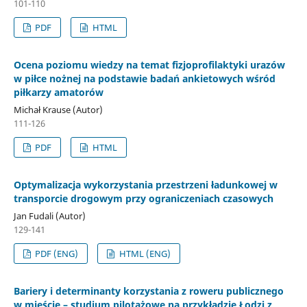
101-110
PDF
HTML
Ocena poziomu wiedzy na temat fizjoprofilaktyki urazów
w piłce nożnej na podstawie badań ankietowych wśród
piłkarzy amatorów
Michał Krause (Autor)
111-126
PDF
HTML
Optymalizacja wykorzystania przestrzeni ładunkowej w
transporcie drogowym przy ograniczeniach czasowych
Jan Fudali (Autor)
129-141
PDF (ENG)
HTML (ENG)
Bariery i determinanty korzystania z roweru publicznego
w mieście – studium pilotażowe na przykładzie Łodzi z