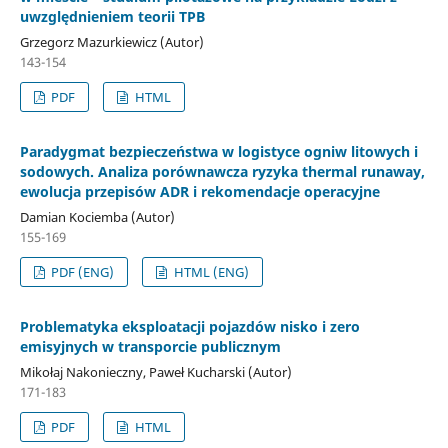
uwzględnieniem teorii TPB
Grzegorz Mazurkiewicz (Autor)
143-154
PDF
HTML
Paradygmat bezpieczeństwa w logistyce ogniw litowych i
sodowych. Analiza porównawcza ryzyka thermal runaway,
ewolucja przepisów ADR i rekomendacje operacyjne
Damian Kociemba (Autor)
155-169
PDF (ENG)
HTML (ENG)
Problematyka eksploatacji pojazdów nisko i zero
emisyjnych w transporcie publicznym
Mikołaj Nakonieczny, Paweł Kucharski (Autor)
171-183
PDF
HTML