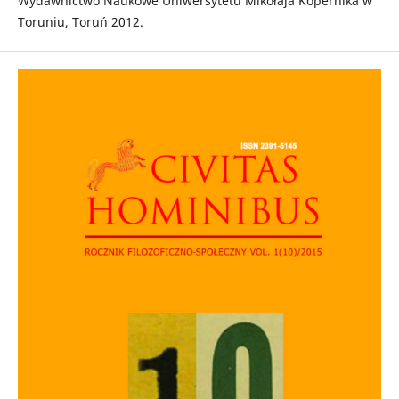
Wydawnictwo Naukowe Uniwersytetu Mikołaja Kopernika w
Toruniu, Toruń 2012.