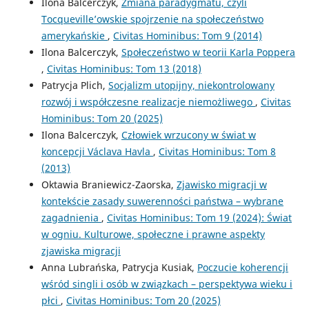
Ilona Balcerczyk,
Zmiana paradygmatu, czyli
Tocqueville’owskie spojrzenie na społeczeństwo
amerykańskie
,
Civitas Hominibus: Tom 9 (2014)
Ilona Balcerczyk,
Społeczeństwo w teorii Karla Poppera
,
Civitas Hominibus: Tom 13 (2018)
Patrycja Plich,
Socjalizm utopijny, niekontrolowany
rozwój i współczesne realizacje niemożliwego
,
Civitas
Hominibus: Tom 20 (2025)
Ilona Balcerczyk,
Człowiek wrzucony w świat w
koncepcji Václava Havla
,
Civitas Hominibus: Tom 8
(2013)
Oktawia Braniewicz-Zaorska,
Zjawisko migracji w
kontekście zasady suwerenności państwa – wybrane
zagadnienia
,
Civitas Hominibus: Tom 19 (2024): Świat
w ogniu. Kulturowe, społeczne i prawne aspekty
zjawiska migracji
Anna Lubrańska, Patrycja Kusiak,
Poczucie koherencji
wśród singli i osób w związkach – perspektywa wieku i
płci
,
Civitas Hominibus: Tom 20 (2025)