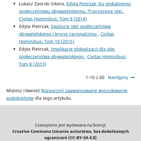
Łukasz Zaorski-Sikora,
Edyta Pietrzak, Ku globalnemu
społeczeństwu obywatelskiemu. Transgresje idei
,
Civitas Hominibus: Tom 9 (2014)
Edyta Pietrzak,
Ewolucje idei społeczeństwa
obywatelskiego i kryzys racjonalizmu
,
Civitas
Hominibus: Tom 10 (2015)
Edyta Pietrzak,
Implikacje globalizacji dla idei
społeczeństwa obywatelskiego
,
Civitas Hominibus:
Tom 8 (2013)
1-10 z 60
Następny
Możesz również
Rozpocznij zaawansowane wyszukiwanie
podobieństw
dla tego artykułu.
Czasopismo jest wydawane na licencji:
Creative Commons Uznanie autorstwa, bez dodatkowych
ograniczeń (CC-BY-SA 4.0)