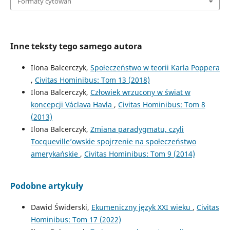
Formaty cytowań
Inne teksty tego samego autora
Ilona Balcerczyk,
Społeczeństwo w teorii Karla Poppera
,
Civitas Hominibus: Tom 13 (2018)
Ilona Balcerczyk,
Człowiek wrzucony w świat w
koncepcji Václava Havla
,
Civitas Hominibus: Tom 8
(2013)
Ilona Balcerczyk,
Zmiana paradygmatu, czyli
Tocqueville’owskie spojrzenie na społeczeństwo
amerykańskie
,
Civitas Hominibus: Tom 9 (2014)
Podobne artykuły
Dawid Świderski,
Ekumeniczny język XXI wieku
,
Civitas
Hominibus: Tom 17 (2022)