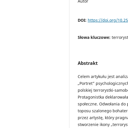
Autor
DOI:
https://doi.org/10.
Słowa kluczowe:
terrorys
Abstrakt
Celem artykułu jest anali
„Portret” psychologiczny
polskiej terrorystki-samob
Protagonistka deklarowała
społeczne. Odwołania do p
toposu szalonego bohatera
przez artystę, który pragn
stworzenie ikony „terrory