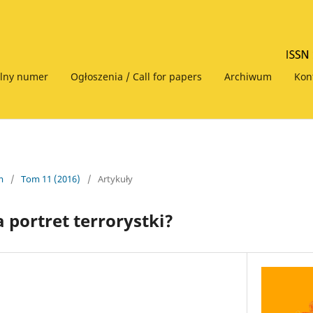
alny numer
Ogłoszenia / Call for papers
Archiwum
Kon
m
/
Tom 11 (2016)
/
Artykuły
 portret terrorystki?