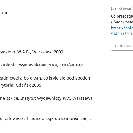
Jak cytować
ępne.
Co przedstaw
Civitas Homi
https://doi
5145.11/201
Formaty 
cydzieło, W.A.B., Warszawa 2009.
y istnienia, Wydawnictwo eFKa, Kraków 1999.
kadmowej albo o tym, co kryje się pod spodem
rytoria, Gdańsk 2006.
 inne szkice, Instytut Wydawniczy PAX, Warszawa
ój człowieka. Trudna droga do samorealizacji,