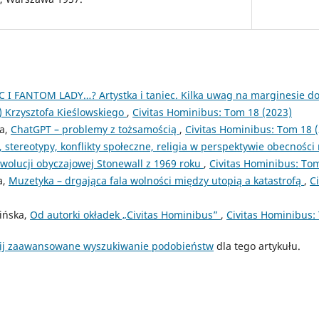
C I FANTOM LADY…? Artystka i taniec. Kilka uwag na marginesie 
 Krzysztofa Kieślowskiego
,
Civitas Hominibus: Tom 18 (2023)
ra,
ChatGPT – problemy z tożsamością
,
Civitas Hominibus: Tom 18 
, stereotypy, konflikty społeczne, religia w perspektywie obecnośc
olucji obyczajowej Stonewall z 1969 roku
,
Civitas Hominibus: Tom
a,
Muzetyka – drgająca fala wolności między utopią a katastrofą
,
C
ińska,
Od autorki okładek „Civitas Hominibus”
,
Civitas Hominibus:
ij zaawansowane wyszukiwanie podobieństw
dla tego artykułu.