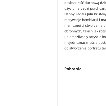
doskonałość duchową dzi
użyciu narzędzi psychoana
Hanny Segal i Julii Krist
motywacje bombiarki i mal
niemożności stworzenia 
obronnych, takich jak rozs
uniemożliwiały artyście k
niejednoznacznością posta
do stworzenia portretu ter
Pobrania