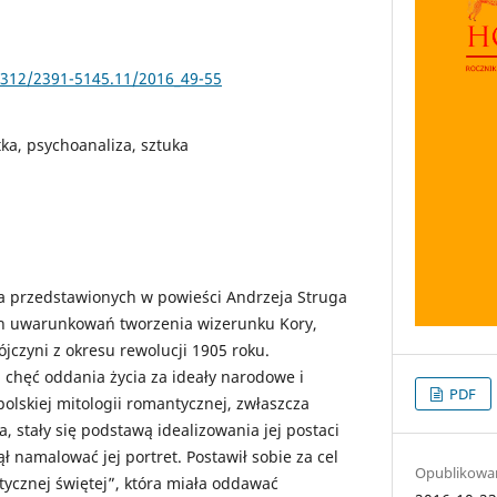
25312/2391-5145.11/2016_49-55
tka, psychoanaliza, sztuka
za przedstawionych w powieści Andrzeja Struga
ch uwarunkowań tworzenia wizerunku Kory,
ójczyni z okresu rewolucji 1905 roku.
 chęć oddania życia za ideały narodowe i
PDF
olskiej mitologii romantycznej, zwłaszcza
, stały się podstawą idealizowania jej postaci
ął namalować jej portret. Postawił sobie za cel
Opublikowa
stycznej świętej”, która miała oddawać