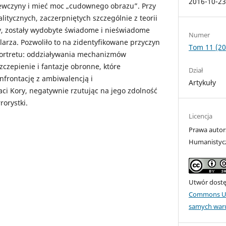
2016-10-2
ewczyny i mieć moc „cudownego obrazu”. Przy
litycznych, zaczerpniętych szczególnie z teorii
evy, zostały wydobyte świadome i nieświadome
Numer
arza. Pozwoliło to na zidentyfikowane przyczyn
Tom 11 (20
portretu: oddziaływania mechanizmów
zczepienie i fantazje obronne, które
Dział
onfrontację z ambiwalencją i
Artykuły
ci Kory, negatywnie rzutując na jego zdolność
rorystki.
Licencja
Prawa autor
Humanistyc
Utwór dostęp
Commons Uz
samych war