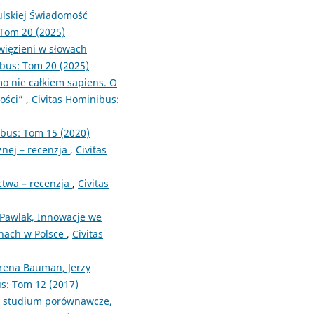
ulskiej Świadomość
 Tom 20 (2025)
Uwięzieni w słowach
ibus: Tom 20 (2025)
o nie całkiem sapiens. O
ności”
,
Civitas Hominibus:
ibus: Tom 15 (2020)
znej – recenzja
,
Civitas
ictwa – recenzja
,
Civitas
-Pawlak, Innowacje we
onach w Polsce
,
Civitas
Irena Bauman, Jerzy
s: Tom 12 (2017)
h: studium porównawcze,