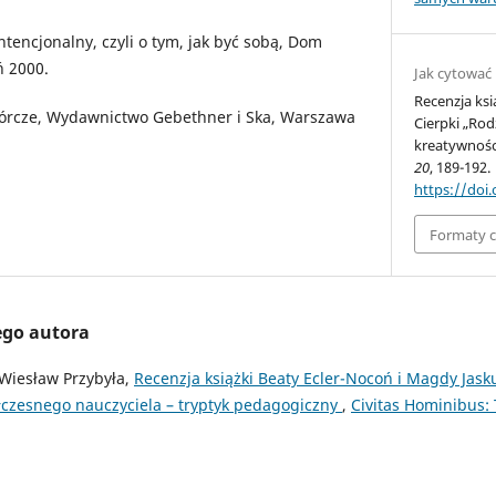
tencjonalny, czyli o tym, jak być sobą, Dom
 2000.
Jak cytować
Recenzja ksi
twórcze, Wydawnictwo Gebethner i Ska, Warszawa
Cierpki „Ro
kreatywnośc
20
, 189-192.
https://doi
Formaty 
ego autora
 Wiesław Przybyła,
Recenzja książki Beaty Ecler-Nocoń i Magdy Jask
zesnego nauczyciela – tryptyk pedagogiczny
,
Civitas Hominibus: