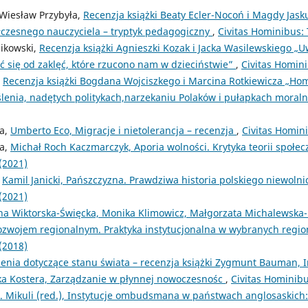
 Wiesław Przybyła,
Recenzja książki Beaty Ecler-Nocoń i Magdy Jask
zesnego nauczyciela – tryptyk pedagogiczny
,
Civitas Hominibus:
ikowski,
Recenzja książki Agnieszki Kozak i Jacka Wasilewskiego „
ić się od zaklęć, które rzucono nam w dzieciństwie”
,
Civitas Homin
,
Recenzja książki Bogdana Wojciszkego i Marcina Rotkiewicza „Hom
enia, nadętych politykach,narzekaniu Polaków i pułapkach moral
ra,
Umberto Eco, Migracje i nietolerancja – recenzja
,
Civitas Homin
ra,
Michał Roch Kaczmarczyk, Aporia wolności. Krytyka teorii społec
(2021)
,
Kamil Janicki, Pańszczyzna. Prawdziwa historia polskiego niewoln
(2021)
na Wiktorska-Święcka, Monika Klimowicz, Małgorzata Michalewska
ozwojem regionalnym. Praktyka instytucjonalna w wybranych regi
(2018)
żenia dotyczące stanu świata – recenzja książki Zygmunt Bauman, 
ka Kostera, Zarządzanie w płynnej nowoczesnośc
,
Civitas Hominibu
. Mikuli (red.), Instytucje ombudsmana w państwach anglosaskic