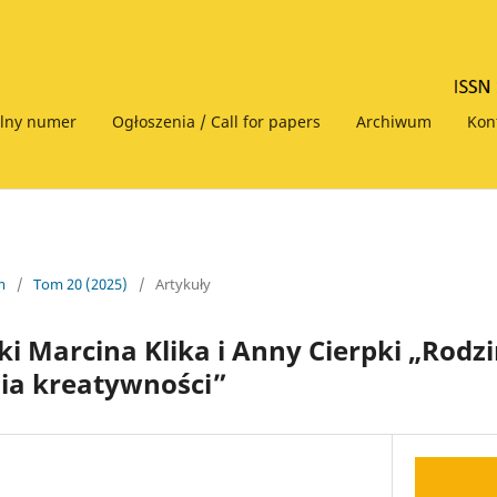
alny numer
Ogłoszenia / Call for papers
Archiwum
Kon
m
/
Tom 20 (2025)
/
Artykuły
ki Marcina Klika i Anny Cierpki „Rodz
a kreatywności”