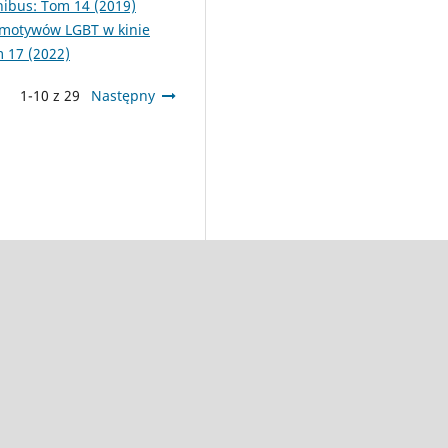
nibus: Tom 14 (2019)
i motywów LGBT w kinie
 17 (2022)
1-10 z 29
Następny