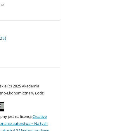
ne
2
25)
skie (c) 2025 Akademia
zno-Ekonomiczna w Łodzi
ny jest na licencji
Creative
nanie autorstwa – Na tych
unkach 4.0 Miedzynarodowe
.