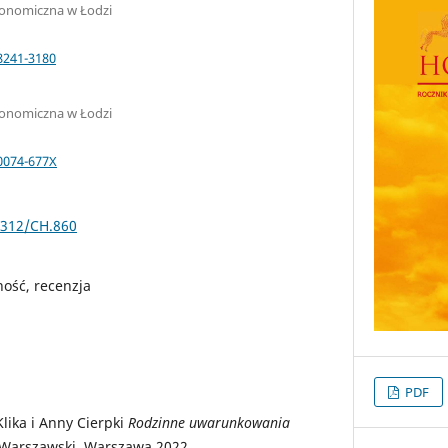
onomiczna w Łodzi
8241-3180
onomiczna w Łodzi
-0074-677X
5312/CH.860
ość, recenzja
PDF
lika i Anny Cierpki
Rodzinne uwarunkowania
 Warszawski, Warszawa 2022.