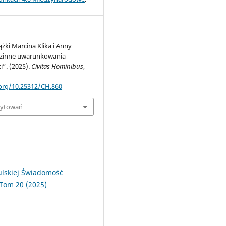
ążki Marcina Klika i Anny
dzinne uwarunkowania
i”. (2025).
Civitas Hominibus
,
.org/10.25312/CH.860
cytowań
ulskiej Świadomość
 Tom 20 (2025)