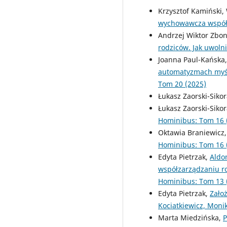
Krzysztof Kamiński,
wychowawcza współc
Andrzej Wiktor Zbon
rodziców. Jak uwoln
Joanna Paul-Kańska
automatyzmach myśl
Tom 20 (2025)
Łukasz Zaorski-Siko
Łukasz Zaorski-Siko
Hominibus: Tom 16 
Oktawia Braniewicz
Hominibus: Tom 16 
Edyta Pietrzak,
Aldo
współzarządzaniu r
Hominibus: Tom 13 
Edyta Pietrzak,
Zało
Kociatkiewicz, Moni
Marta Miedzińska,
P