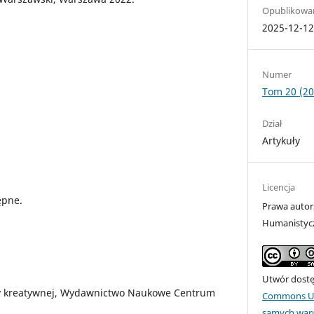
Opublikowa
2025-12-1
Numer
Tom 20 (20
Dział
Artykuły
Licencja
ępne.
Prawa autor
Humanistyc
Utwór dostęp
asy kreatywnej, Wydawnictwo Naukowe Centrum
Commons Uz
samych war