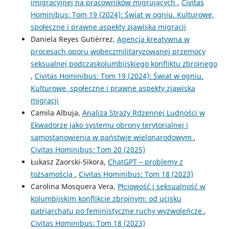
imigracyjnej na pracowników migrujących
,
Civitas
Hominibus: Tom 19 (2024): Świat w ogniu. Kulturowe,
społeczne i prawne aspekty zjawiska migracji
Daniela Reyes Gutiérrez,
Agencja kreatywna w
procesach oporu wobeczmilitaryzowanej przemocy
seksualnej podczaskolumbijskiego konfliktu zbrojnego
,
Civitas Hominibus: Tom 19 (2024): Świat w ogniu.
Kulturowe, społeczne i prawne aspekty zjawiska
migracji
Camila Albuja,
Analiza Straży Rdzennej Ludności w
Ekwadorze jako systemu obrony terytorialnej i
samostanowienia w państwie wielonarodowym
,
Civitas Hominibus: Tom 20 (2025)
Łukasz Zaorski-Sikora,
ChatGPT – problemy z
tożsamością
,
Civitas Hominibus: Tom 18 (2023)
Carolina Mosquera Vera,
Płciowość i seksualność w
kolumbijskim konflikcie zbrojnym: od ucisku
patriarchatu po feministyczne ruchy wyzwoleńcze
,
Civitas Hominibus: Tom 18 (2023)