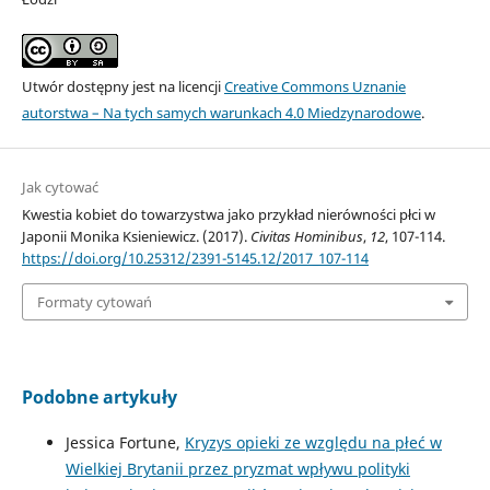
Utwór dostępny jest na licencji
Creative Commons Uznanie
autorstwa – Na tych samych warunkach 4.0 Miedzynarodowe
.
Jak cytować
Kwestia kobiet do towarzystwa jako przykład nierówności płci w
Japonii Monika Ksieniewicz. (2017).
Civitas Hominibus
,
12
, 107-114.
https://doi.org/10.25312/2391-5145.12/2017_107-114
Formaty cytowań
Podobne artykuły
Jessica Fortune,
Kryzys opieki ze względu na płeć w
Wielkiej Brytanii przez pryzmat wpływu polityki