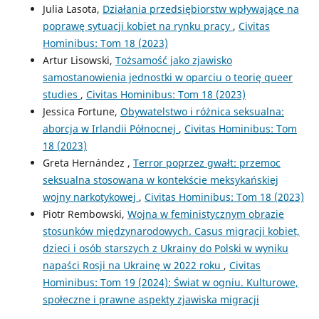
Julia Lasota,
Działania przedsiębiorstw wpływające na
poprawę sytuacji kobiet na rynku pracy
,
Civitas
Hominibus: Tom 18 (2023)
Artur Lisowski,
Tożsamość jako zjawisko
samostanowienia jednostki w oparciu o teorię queer
studies
,
Civitas Hominibus: Tom 18 (2023)
Jessica Fortune,
Obywatelstwo i różnica seksualna:
aborcja w Irlandii Północnej
,
Civitas Hominibus: Tom
18 (2023)
Greta Hernández ,
Terror poprzez gwałt: przemoc
seksualna stosowana w kontekście meksykańskiej
wojny narkotykowej
,
Civitas Hominibus: Tom 18 (2023)
Piotr Rembowski,
Wojna w feministycznym obrazie
stosunków międzynarodowych. Casus migracji kobiet,
dzieci i osób starszych z Ukrainy do Polski w wyniku
napaści Rosji na Ukrainę w 2022 roku
,
Civitas
Hominibus: Tom 19 (2024): Świat w ogniu. Kulturowe,
społeczne i prawne aspekty zjawiska migracji