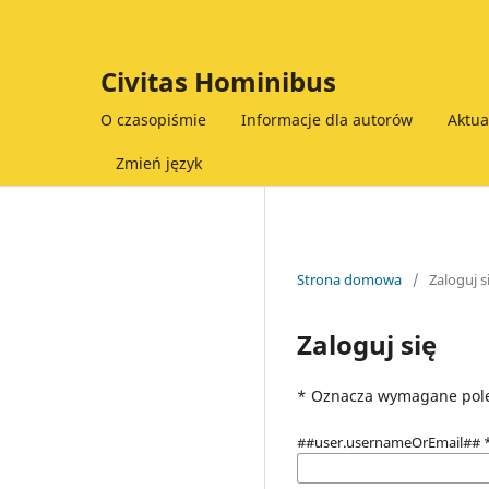
Civitas Hominibus
O czasopiśmie
Informacje dla autorów
Aktu
Zmień język
Strona domowa
/
Zaloguj s
Zaloguj się
* Oznacza wymagane pol
##user.usernameOrEmail##