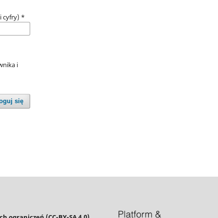
i cyfry)
*
nika i
oguj się
h ograniczeń (CC-BY-SA 4.0)