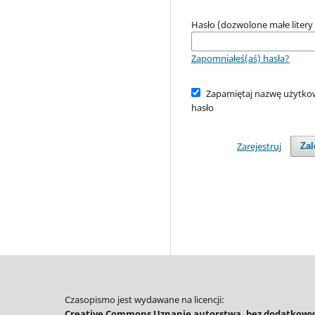
Hasło (dozwolone małe litery 
Zapomniałeś(aś) hasła?
Zapamiętaj nazwę użytkow
hasło
Zarejestruj
Zal
Czasopismo jest wydawane na licencji:
Creative Commons Uznanie autorstwa, bez dodatkowyc