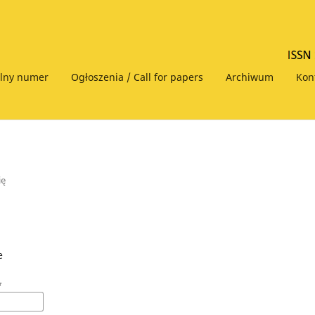
alny numer
Ogłoszenia / Call for papers
Archiwum
Kon
ię
e
*