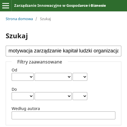
Zarządzanie Innowacyjne w Gospodarce i Biznesie
Strona domowa
/
Szukaj
Szukaj
Filtry zaawansowane
Od
Do
Według autora