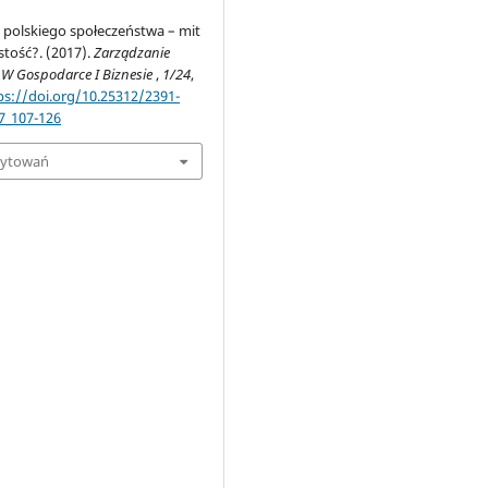
ę polskiego społeczeństwa – mit
stość?. (2017).
Zarządzanie
 W Gospodarce I Biznesie
,
1/24
,
ps://doi.org/10.25312/2391-
7_107-126
cytowań