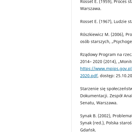
Rosset E. (1959), Proces 
Warszawa.
Rosset E. (1967), Ludzie 
Rószkiewicz M. (2006), Pr
osób starszych, „Psychoger
Rządowy Program na rzecz
2014– 2020 (2014), „Monito
https://www.mpips.gov.
2020.pdf
, dostęp: 25.10.2
Starzenie się społeczeństw
Dokumentacji. Zespół Ana
Senatu, Warszawa.
Synak B. (2002), Problema
Synak (red.), Polska star
Gdańsk.