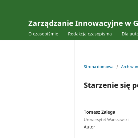
Zarządzanie Innowacyjne w G
O czasopiśmie
Redakcja czasopisma
Dla aut
Strona domowa
/
Archiwu
Starzenie się 
Tomasz Zalega
Uniwersytet Warszawski
Autor