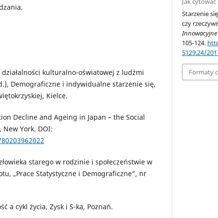
Jak cytować
dzania.
Starzenie si
czy rzeczywi
Innowacyjne
105-124.
htt
5129.24/201
Formaty 
 działalności kulturalno-oświatowej z ludźmi
ed.), Demograficzne i indywidualne starzenie się,
tokrzyskiej, Kielce.
tion Decline and Ageing in Japan – the Social
 New York. DOI:
9780203962022
człowieka starego w rodzinie i społeczeństwie w
otu, „Prace Statystyczne i Demograficzne”, nr
ć a cykl życia, Zysk i S-ka, Poznań.