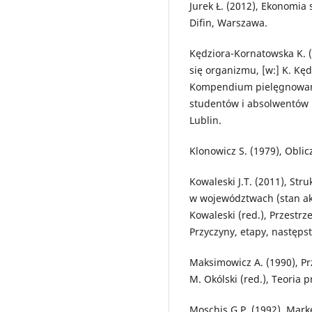
Jurek Ł. (2012), Ekonomia
Difin, Warszawa.
Kędziora-Kornatowska K. 
się organizmu, [w:] K. Kęd
Kompendium pielęgnowani
studentów i absolwentów 
Lublin.
Klonowicz S. (1979), Obli
Kowaleski J.T. (2011), St
w województwach (stan akt
Kowaleski (red.), Przestrz
Przyczyny, etapy, następs
Maksimowicz A. (1990), Pr
M. Okólski (red.), Teoria
Moschis G.P. (1992), Mar