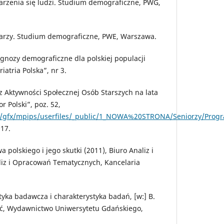
starzenia się ludzi. Studium demograficzne, PWG,
starzy. Studium demograficzne, PWE, Warszawa.
ognozy demograficzne dla polskiej populacji
iatria Polska”, nr 3.
 Aktywności Społecznej Osób Starszych na lata
r Polski”, poz. 52,
pl/gfx/mpips/userfiles/_public/1_NOWA%20STRONA/Seniorzy/Pr
017.
a polskiego i jego skutki (2011), Biuro Analiz i
liz i Opracowań Tematycznych, Kancelaria
tyka badawcza i charakterystyka badań, [w:] B.
ość, Wydawnictwo Uniwersytetu Gdańskiego,