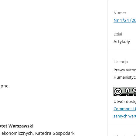
Numer
Nr 1/24 (2
Dział
Artykuły
Licencja
Prawa autor
Humanistyc
ępne.
Utwór dostęp
Commons Uz
samych war
ytet Warszawski
k ekonomicznych, Katedra Gospodarki