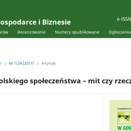
ospodarce i Biznesie
orów
Recenzowanie
Numery opublikowane
Ogłoszenia
m
/
Nr 1/24 (2017)
/
Artykuły
polskiego społeczeństwa – mit czy rze