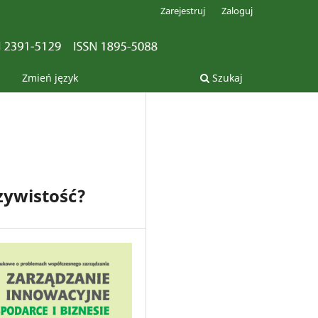
Zarejestruj
Zaloguj
Zmień język
Szukaj
czywistość?