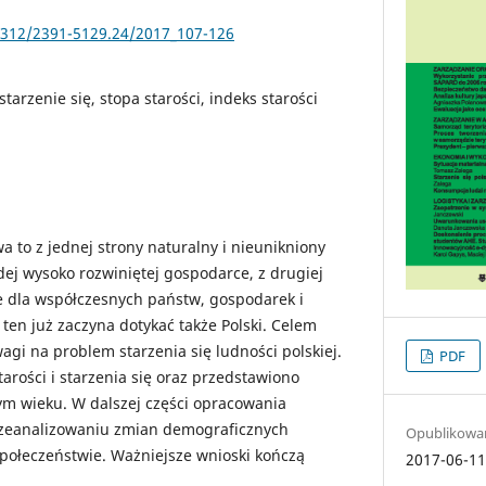
25312/2391-5129.24/2017_107-126
 starzenie się, stopa starości, indeks starości
a to z jednej strony naturalny i nieunikniony
ej wysoko rozwiniętej gospodarce, z drugiej
e dla współczesnych państw, gospodarek i
ten już zaczyna dotykać także Polski. Celem
agi na problem starzenia się ludności polskiej.
PDF
arości i starzenia się oraz przedstawiono
zym wieku. W dalszej części opracowania
rzeanalizowaniu zmian demograficznych
Opublikowa
połeczeństwie. Ważniejsze wnioski kończą
2017-06-1