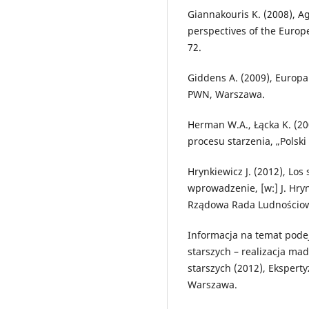
Giannakouris K. (2008), A
perspectives of the Europe
72.
Giddens A. (2009), Europ
PWN, Warszawa.
Herman W.A., Łącka K. (2
procesu starzenia, „Polski
Hrynkiewicz J. (2012), Los
wprowadzenie, [w:] J. Hryn
Rządowa Rada Ludnościow
Informacja na temat pode
starszych – realizacja ma
starszych (2012), Eksperty
Warszawa.