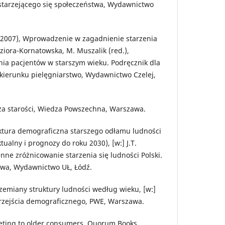
 starzejącego się społeczeństwa, Wydawnictwo
(2007), Wprowadzenie w zagadnienie starzenia
ziora-Kornatowska, M. Muszalik (red.),
a pacjentów w starszym wieku. Podręcznik dla
kierunku pielęgniarstwo, Wydawnictwo Czelej,
cza starości, Wiedza Powszechna, Warszawa.
ruktura demograficzna starszego odłamu ludności
ualny i prognozy do roku 2030), [w:] J.T.
enne zróżnicowanie starzenia się ludności Polski.
twa, Wydawnictwo UŁ, Łódź.
zemiany struktury ludności według wieku, [w:]
 przejścia demograficznego, PWE, Warszawa.
keting to older consumers, Quorum Books,