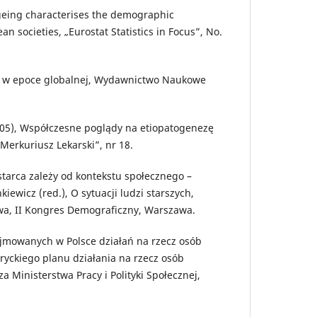
geing characterises the demographic
an societies, „Eurostat Statistics in Focus”, No.
a w epoce globalnej, Wydawnictwo Naukowe
005), Współczesne poglądy na etiopatogenezę
 Merkuriusz Lekarski”, nr 18.
 starca zależy od kontekstu społecznego –
kiewicz (red.), O sytuacji ludzi starszych,
a, II Kongres Demograficzny, Warszawa.
jmowanych w Polsce działań na rzecz osób
dryckiego planu działania na rzecz osób
za Ministerstwa Pracy i Polityki Społecznej,