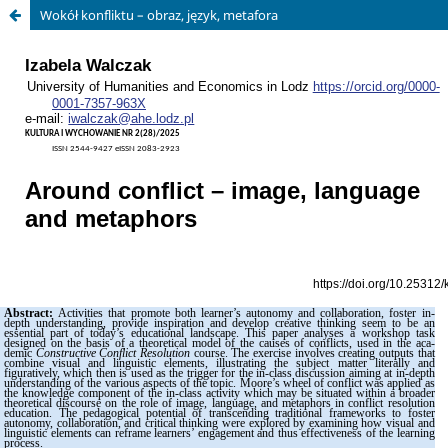
Wokół konfliktu – obraz, język, metafora