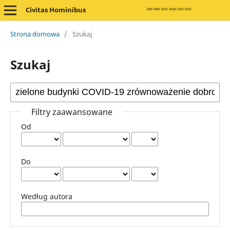
Civitas Hominibus
Strona domowa
/
Szukaj
Szukaj
Filtry zaawansowane
Od
Do
Według autora