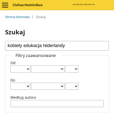
Civitas Hominibus
Strona domowa
/
Szukaj
Szukaj
Filtry zaawansowane
Od
Do
Według autora